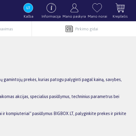
Kalba
Informacija
Mano paskyra
Mano norai
Krepšelis
rnavimas
Pirkimo gidai
mų gamintojų prekės, kurias patogu palyginti pagal kainą, savybes,
taikomas akcijas, specialius pasiūlymus, techninius parametrus bei
i ir kompiuteriai“ pasiūlymus BIGBOX.LT, palyginkite prekes ir pirkite