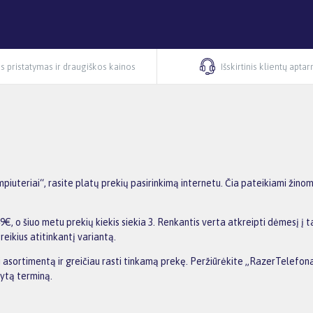
s pristatymas ir draugiškos kainos
Išskirtinis klientų apta
iuteriai“, rasite platų prekių pasirinkimą internetu. Čia pateikiami žino
€, o šiuo metu prekių kiekis siekia 3. Renkantis verta atkreipti dėmesį į 
reikius atitinkantį variantą.
ti asortimentą ir greičiau rasti tinkamą prekę. Peržiūrėkite „RazerTelefona
dytą terminą.