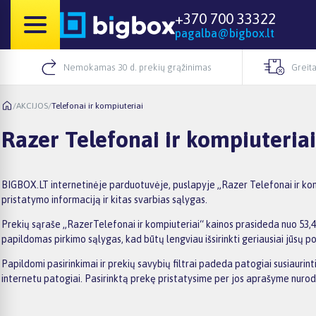
+370 700 33322
pagalba@bigbox.lt
Nemokamas 30 d. prekių grąžinimas
Greita
/
AKCIJOS
/
Telefonai ir kompiuteriai
Razer Telefonai ir kompiuteriai
BIGBOX.LT internetinėje parduotuvėje, puslapyje „Razer Telefonai ir komp
pristatymo informaciją ir kitas svarbias sąlygas.
Prekių sąraše „RazerTelefonai ir kompiuteriai“ kainos prasideda nuo 53,49
papildomas pirkimo sąlygas, kad būtų lengviau išsirinkti geriausiai jūsų po
Papildomi pasirinkimai ir prekių savybių filtrai padeda patogiai susiaurin
internetu patogiai. Pasirinktą prekę pristatysime per jos aprašyme nuro