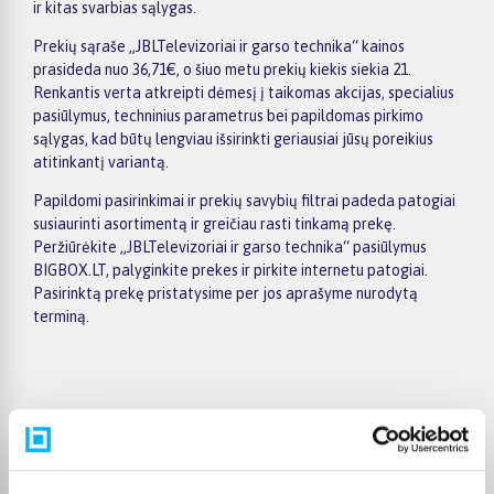
ir kitas svarbias sąlygas.
Prekių sąraše „JBLTelevizoriai ir garso technika“ kainos
prasideda nuo 36,71€, o šiuo metu prekių kiekis siekia 21.
Renkantis verta atkreipti dėmesį į taikomas akcijas, specialius
pasiūlymus, techninius parametrus bei papildomas pirkimo
sąlygas, kad būtų lengviau išsirinkti geriausiai jūsų poreikius
atitinkantį variantą.
Papildomi pasirinkimai ir prekių savybių filtrai padeda patogiai
susiaurinti asortimentą ir greičiau rasti tinkamą prekę.
Peržiūrėkite „JBLTelevizoriai ir garso technika“ pasiūlymus
BIGBOX.LT, palyginkite prekes ir pirkite internetu patogiai.
Pasirinktą prekę pristatysime per jos aprašyme nurodytą
terminą.
Pirkėjų atsiliepimai apie prekes