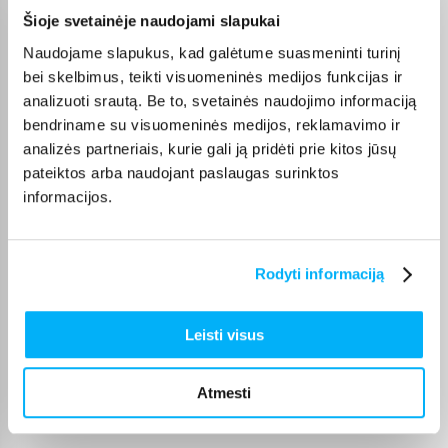
Julija R.
Šioje svetainėje naudojami slapukai
Patvirtintas pirkėjas
Naudojame slapukus, kad galėtume suasmeninti turinį
Puikus televizorius, naudojamas ir žaidimams, likome patenkinti.
bei skelbimus, teikti visuomeninės medijos funkcijas ir
analizuoti srautą. Be to, svetainės naudojimo informaciją
bendriname su visuomeninės medijos, reklamavimo ir
Sergej G.
Patvirtintas pirkėjas
analizės partneriais, kurie gali ją pridėti prie kitos jūsų
pateiktos arba naudojant paslaugas surinktos
.
informacijos.
Oleg B.
Patvirtintas pirkėjas
Rodyti informaciją
Super!
Leisti visus
Darius P.
Patvirtintas pirkėjas
Atmesti
Prekė gauta laiku, veikia kaip ir aprašyta. Ačiū.