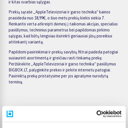
ir kitas svarbias sąlygas.
Prekių sąraše „AppleTelevizoriai ir garso technika“ kainos
prasideda nuo 18,99€, o šiuo metu prekių kiekis siekia 7.
Renkantis verta atkreipti dėmesį į taikomas akcijas, specialius
pasiūlymus, techninius parametrus bei papildomas pirkimo
sąlygas, kad būtų lengviau išsirinkti geriausiai jūsų poreikius
atitinkantį variantą.
Papildomi pasirinkimai ir prekių savybių filtrai padeda patogiai
susiaurinti asortimentą ir greičiau rasti tinkamą prekę.
Peržiūrėkite „AppleTelevizoriai ir garso technika“ pasiūlymus
BIGBOX.LT, palyginkite prekes ir pirkite internetu patogiai.
Pasirinktą prekę pristatysime per jos aprašyme nurodytą
terminą.
Pirkėjų atsiliepimai apie prekes