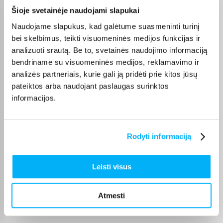
Julija R.
Šioje svetainėje naudojami slapukai
Patvirtintas pirkėjas
Naudojame slapukus, kad galėtume suasmeninti turinį
Puikus televizorius, naudojamas ir žaidimams, likome patenkinti.
bei skelbimus, teikti visuomeninės medijos funkcijas ir
analizuoti srautą. Be to, svetainės naudojimo informaciją
bendriname su visuomeninės medijos, reklamavimo ir
Sergej G.
Patvirtintas pirkėjas
analizės partneriais, kurie gali ją pridėti prie kitos jūsų
pateiktos arba naudojant paslaugas surinktos
.
informacijos.
Oleg B.
Patvirtintas pirkėjas
Rodyti informaciją
Super!
Leisti visus
Darius P.
Patvirtintas pirkėjas
Atmesti
Prekė gauta laiku, veikia kaip ir aprašyta. Ačiū.