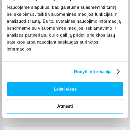
Naudojame slapukus, kad galėtume suasmeninti turinį
Perku antrą kartą
bei skelbimus, teikti visuomeninės medijos funkcijas ir
analizuoti srautą. Be to, svetainės naudojimo informaciją
Ramunas J.
bendriname su visuomeninės medijos, reklamavimo ir
Patvirtintas pirkėjas
analizės partneriais, kurie gali ją pridėti prie kitos jūsų
Viskas super
pateiktos arba naudojant paslaugas surinktos
informacijos.
Rita Z.
Patvirtintas pirkėjas
Rodyti informaciją
Puikus pirkinys
Leisti visus
Violeta P.
Patvirtintas pirkėjas
Liuks
Atmesti