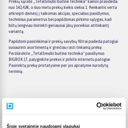
Prekių sąraše „TefalSmulki buitinė technika“ kainos prasideda
nuo 142,42€, o šiuo metu prekių kiekis siekia 1. Renkantis verta
atkreipti dėmesį į taikomas akcijas, specialius pasiūlymus,
techninius parametrus bei papildomas pirkimo sąlygas, kad
būtų lengviau išsirinkti geriausiai jūsų poreikius atitinkantį
variantą.
Papildomi pasirinkimai ir prekių savybių filtrai padeda patogiai
susiaurinti asortimentą ir greičiau rasti tinkamą prekę.
Peržiūrėkite „TefalSmulki buitinė technika“ pasiūlymus
BIGBOX.LT, palyginkite prekes ir pirkite internetu patogiai.
Pasirinktą prekę pristatysime per jos aprašyme nurodytą
terminą.
Pirkėjų atsiliepimai apie prekes
Leonidas B.
Šioje svetainėje naudojami slapukai
Patvirtintas pirkėjas