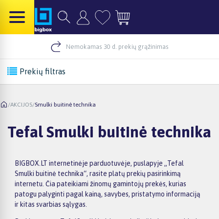
Nemokamas 30 d. prekių grąžinimas
Prekių filtras
/
AKCIJOS
/
Smulki buitinė technika
Tefal Smulki buitinė technika
BIGBOX.LT internetinėje parduotuvėje, puslapyje „Tefal
Smulki buitinė technika“, rasite platų prekių pasirinkimą
internetu. Čia pateikiami žinomų gamintojų prekės, kurias
patogu palyginti pagal kainą, savybes, pristatymo informaciją
ir kitas svarbias sąlygas.