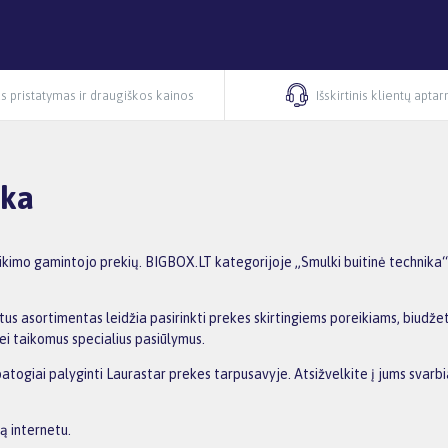
s pristatymas ir draugiškos kainos
Išskirtinis klientų apta
ika
ikimo gamintojo prekių. BIGBOX.LT kategorijoje „Smulki buitinė technika“ 
us asortimentas leidžia pasirinkti prekes skirtingiems poreikiams, biudžetu
ei taikomus specialius pasiūlymus.
patogiai palyginti Laurastar prekes tarpusavyje. Atsižvelkite į jums svarbi
ą internetu.