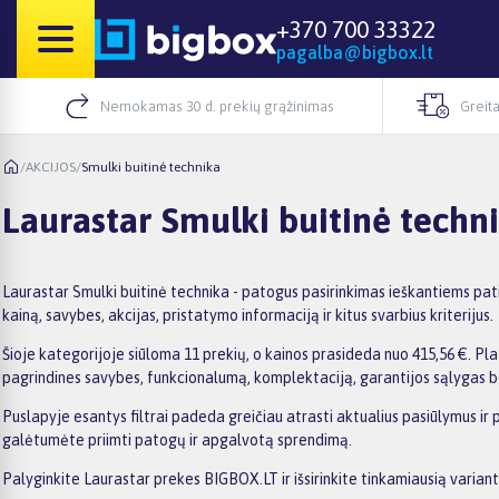
+370 700 33322
pagalba@bigbox.lt
Nemokamas 30 d. prekių grąžinimas
Greita
/
AKCIJOS
/
Smulki buitinė technika
Laurastar Smulki buitinė techn
Laurastar Smulki buitinė technika - patogus pasirinkimas ieškantiems pat
kainą, savybes, akcijas, pristatymo informaciją ir kitus svarbius kriterijus.
Šioje kategorijoje siūloma 11 prekių, o kainos prasideda nuo 415,56 €. Plat
pagrindines savybes, funkcionalumą, komplektaciją, garantijos sąlygas b
Puslapyje esantys filtrai padeda greičiau atrasti aktualius pasiūlymus ir 
galėtumėte priimti patogų ir apgalvotą sprendimą.
Palyginkite Laurastar prekes BIGBOX.LT ir išsirinkite tinkamiausią variant