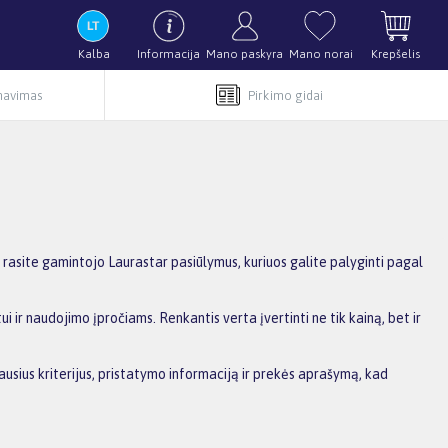
Kalba
Informacija
Mano paskyra
Mano norai
Krepšelis
rnavimas
Pirkimo gidai
rasite gamintojo Laurastar pasiūlymus, kuriuos galite palyginti pagal
i ir naudojimo įpročiams. Renkantis verta įvertinti ne tik kainą, bet ir
ausius kriterijus, pristatymo informaciją ir prekės aprašymą, kad