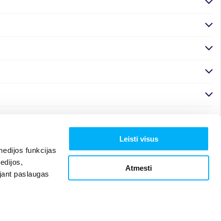
Leisti visus
edijos funkcijas
edijos,
Atmesti
ojant paslaugas