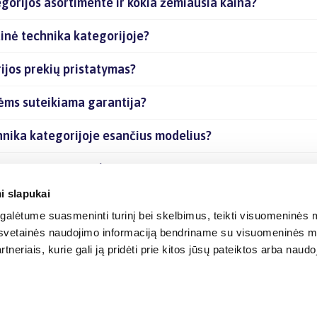
egorijos asortimente ir kokia žemiausia kaina?
tinė technika kategorijoje?
ijos prekių pristatymas?
kėms suteikiama garantija?
chnika kategorijoje esančius modelius?
ijoje esančias prekes internetu?
i slapukai
alėtume suasmeninti turinį bei skelbimus, teikti visuomeninės m
o, svetainės naudojimo informaciją bendriname su visuomeninės m
tneriais, kurie gali ją pridėti prie kitos jūsų pateiktos arba naud
© 2012-
2026
BIGBOX.LT