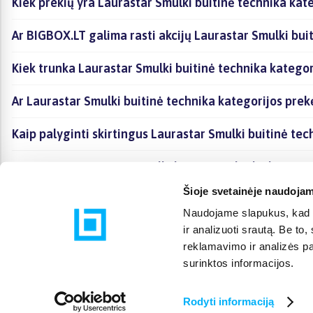
Kiek prekių yra Laurastar Smulki buitinė technika kat
Ar BIGBOX.LT galima rasti akcijų Laurastar Smulki bui
Kiek trunka Laurastar Smulki buitinė technika kategor
Ar Laurastar Smulki buitinė technika kategorijos pre
Kaip palyginti skirtingus Laurastar Smulki buitinė te
Kaip įsigyti Laurastar Smulki buitinė technika kategor
Šioje svetainėje naudojam
Naudojame slapukus, kad g
ir analizuoti srautą. Be t
reklamavimo ir analizės par
surinktos informacijos.
Rodyti informaciją