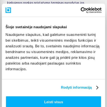
kiekvienos prekės pristatymo terminas nurodytas jos
puslapyje.
Tinkamą prekę iš Smulki buitinė technika kategorijos
pristatysime per nurodytą terminą, o jei pageidausite
užsakymą atsiimti patys, atitinkamai pažymėtas prekes
Šioje svetainėje naudojami slapukai
galėsite atsiimti mūsų biure Kaune.
Naudojame slapukus, kad galėtume suasmeninti turinį
bei skelbimus, teikti visuomeninės medijos funkcijas ir
analizuoti srautą. Be to, svetainės naudojimo informaciją
bendriname su visuomeninės medijos, reklamavimo ir
Pirkėjų atsiliepimai apie prekes
analizės partneriais, kurie gali ją pridėti prie kitos jūsų
pateiktos arba naudojant paslaugas surinktos
informacijos.
Leonidas B.
Patvirtintas pirkėjas
Perku antrą kartą
Rodyti informaciją
Ramunas J.
Leisti visus
Patvirtintas pirkėjas