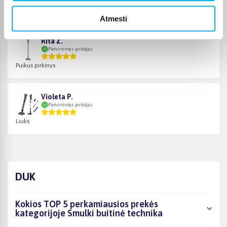
Viskas super
Atmesti
Rita Z.
Patvirtintas pirkėjas
Puikus pirkinys
Violeta P.
Patvirtintas pirkėjas
Liuks
DUK
Kokios TOP 5 perkamiausios prekės
kategorijoje Smulki buitinė technika