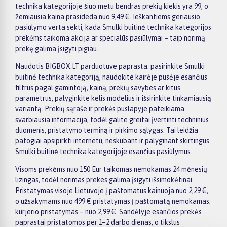
technika kategorijoje šiuo metu bendras prekių kiekis yra 99, o
žemiausia kaina prasideda nuo 9,49 €. Ieškantiems geriausio
pasiūlymo verta sekti, kada Smulki buitinė technika kategorijos
prekėms taikoma akcija ar specialūs pasiūlymai – taip norimą
prekę galima įsigyti pigiau.
Naudotis BIGBOX.LT parduotuve paprasta: pasirinkite Smulki
buitinė technika kategoriją, naudokite kairėje pusėje esančius
filtrus pagal gamintoją, kainą, prekių savybes ar kitus
parametrus, palyginkite kelis modelius ir išsirinkite tinkamiausią
variantą. Prekių sąraše ir prekės puslapyje pateikiama
svarbiausia informacija, todėl galite greitai įvertinti techninius
duomenis, pristatymo terminą ir pirkimo sąlygas. Tai leidžia
patogiai apsipirkti internetu, neskubant ir palyginant skirtingus
Smulki buitinė technika kategorijoje esančius pasiūlymus.
Visoms prekėms nuo 150 Eur taikomas nemokamas 24 mėnesių
lizingas, todėl norimas prekes galima įsigyti išsimokėtinai.
Pristatymas visoje Lietuvoje į paštomatus kainuoja nuo 2,29 €,
o užsakymams nuo 499 € pristatymas į paštomatą nemokamas;
kurjerio pristatymas – nuo 2,99 €. Sandėlyje esančios prekės
paprastai pristatomos per 1–2 darbo dienas, o tikslus