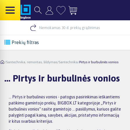
Nemokamas 30 d. prekių grąžinimas
Prekių filtras
/
Santechnika, remontas, šildymas
/
Santechnika
/
Pirtys ir burbulinės vonios
... Pirtys ir burbulinės vonios
... Pirtys ir burbulinės vonios - patogus pasirinkimas ieškantiems
patikimo gamintojo prekių. BIGBOX.LT kategorijoje „Pirtys ir
burbulinės vonios“ rasite gamintojo ... pasiūlymus, kuriuos galite
palyginti pagal kainą, savybes, akcijas, pristatymo informaciją
ir kitus svarbius kriterijus.