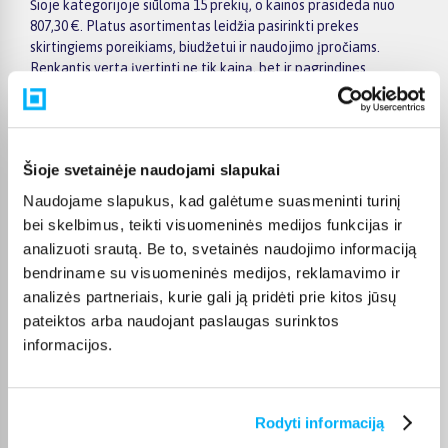
Šioje kategorijoje siūloma 15 prekių, o kainos prasideda nuo
807,30 €. Platus asortimentas leidžia pasirinkti prekes
skirtingiems poreikiams, biudžetui ir naudojimo įpročiams.
Renkantis verta įvertinti ne tik kainą, bet ir pagrindines
savybes, funkcionalumą, komplektaciją, garantijos sąlygas bei
taikomus specialius pasiūlymus.
Puslapyje esantys filtrai padeda greičiau atrasti aktualius
pasiūlymus ir patogiai palyginti ... prekes tarpusavyje.
Šioje svetainėje naudojami slapukai
Atsižvelkite į jums svarbiausius kriterijus, pristatymo
Naudojame slapukus, kad galėtume suasmeninti turinį
informaciją ir prekės aprašymą, kad galėtumėte priimti patogų
bei skelbimus, teikti visuomeninės medijos funkcijas ir
ir apgalvotą sprendimą.
analizuoti srautą. Be to, svetainės naudojimo informaciją
Palyginkite ... prekes BIGBOX.LT ir išsirinkite tinkamiausią
bendriname su visuomeninės medijos, reklamavimo ir
variantą internetu.
analizės partneriais, kurie gali ją pridėti prie kitos jūsų
pateiktos arba naudojant paslaugas surinktos
informacijos.
DUK
Rodyti informaciją
Kokie ... Pirtys ir burbulinės vonios kategorijoje