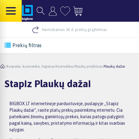
Nemokamas 30 d. prekių grąžinimas
Prekių filtras
/
Kvepalai, kosmetika, higiena
/
Kosmetika
/
Plaukų priežiūrai
/
Plaukų dažai
Stapiz Plaukų dažai
BIGBOX.LT internetinėje parduotuvėje, puslapyje „Stapiz
Plaukų dažai“, rasite platų prekių pasirinkimą internetu. Čia
pateikiami žinomų gamintojų prekės, kurias patogu palyginti
pagal kainą, savybes, pristatymo informaciją ir kitas svarbias
sąlygas.