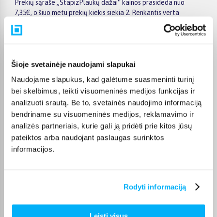
Prekių sąraše „StapizPlaukų dažai“ kainos prasideda nuo
7,35€, o šiuo metu prekių kiekis siekia 2. Renkantis verta
atkreipti dėmesį į taikomas akcijas, specialius pasiūlymus,
techninius parametrus bei papildomas pirkimo sąlygas, kad
būtų lengviau išsirinkti geriausiai jūsų poreikius atitinkantį
variantą.
Šioje svetainėje naudojami slapukai
Papildomi pasirinkimai ir prekių savybių filtrai padeda patogiai
Naudojame slapukus, kad galėtume suasmeninti turinį
susiaurinti asortimentą ir greičiau rasti tinkamą prekę.
Peržiūrėkite „StapizPlaukų dažai“ pasiūlymus BIGBOX.LT,
bei skelbimus, teikti visuomeninės medijos funkcijas ir
palyginkite prekes ir pirkite internetu patogiai. Pasirinktą
analizuoti srautą. Be to, svetainės naudojimo informaciją
prekę pristatysime per jos aprašyme nurodytą terminą.
bendriname su visuomeninės medijos, reklamavimo ir
analizės partneriais, kurie gali ją pridėti prie kitos jūsų
pateiktos arba naudojant paslaugas surinktos
informacijos.
DUK
Rodyti informaciją
Kokie Stapiz Plaukų dažai kategorijoje esantys
produktai šiuo metu populiariausi?
Leisti visus