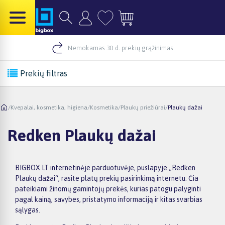
Nemokamas 30 d. prekių grąžinimas
Prekių filtras
/
Kvepalai, kosmetika, higiena
/
Kosmetika
/
Plaukų priežiūrai
/
Plaukų dažai
Redken Plaukų dažai
BIGBOX.LT internetinėje parduotuvėje, puslapyje „Redken
Plaukų dažai“, rasite platų prekių pasirinkimą internetu. Čia
pateikiami žinomų gamintojų prekės, kurias patogu palyginti
pagal kainą, savybes, pristatymo informaciją ir kitas svarbias
sąlygas.