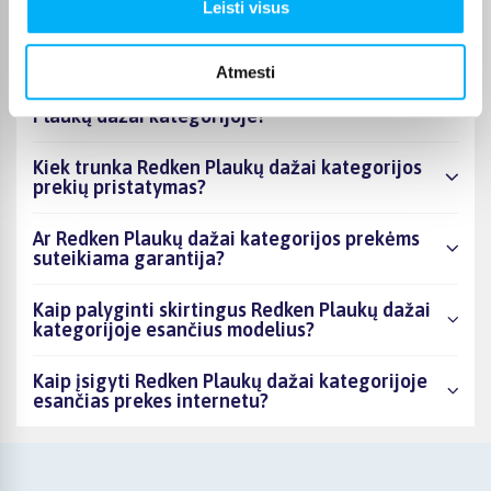
Kiek prekių yra Redken Plaukų dažai
Leisti visus
kategorijos asortimente ir kokia žemiausia
kaina?
Atmesti
Ar BIGBOX.LT galima rasti akcijų Redken
Plaukų dažai kategorijoje?
Kiek trunka Redken Plaukų dažai kategorijos
prekių pristatymas?
Ar Redken Plaukų dažai kategorijos prekėms
suteikiama garantija?
Kaip palyginti skirtingus Redken Plaukų dažai
kategorijoje esančius modelius?
Kaip įsigyti Redken Plaukų dažai kategorijoje
esančias prekes internetu?