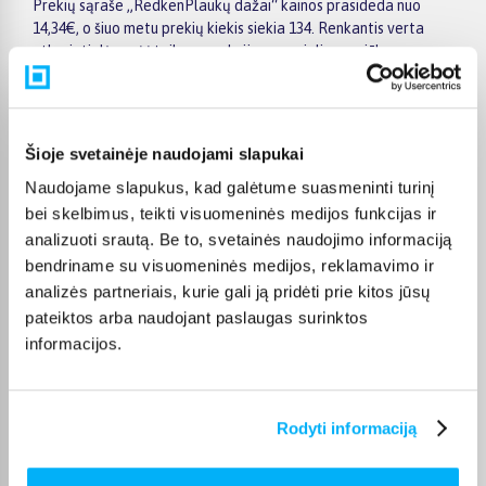
Prekių sąraše „RedkenPlaukų dažai“ kainos prasideda nuo
14,34€, o šiuo metu prekių kiekis siekia 134. Renkantis verta
atkreipti dėmesį į taikomas akcijas, specialius pasiūlymus,
techninius parametrus bei papildomas pirkimo sąlygas, kad
būtų lengviau išsirinkti geriausiai jūsų poreikius atitinkantį
variantą.
Šioje svetainėje naudojami slapukai
Papildomi pasirinkimai ir prekių savybių filtrai padeda patogiai
susiaurinti asortimentą ir greičiau rasti tinkamą prekę.
Naudojame slapukus, kad galėtume suasmeninti turinį
Peržiūrėkite „RedkenPlaukų dažai“ pasiūlymus BIGBOX.LT,
bei skelbimus, teikti visuomeninės medijos funkcijas ir
palyginkite prekes ir pirkite internetu patogiai. Pasirinktą
analizuoti srautą. Be to, svetainės naudojimo informaciją
prekę pristatysime per jos aprašyme nurodytą terminą.
bendriname su visuomeninės medijos, reklamavimo ir
analizės partneriais, kurie gali ją pridėti prie kitos jūsų
pateiktos arba naudojant paslaugas surinktos
informacijos.
DUK
Kokie Redken Plaukų dažai kategorijoje
Rodyti informaciją
esantys produktai šiuo metu populiariausi?