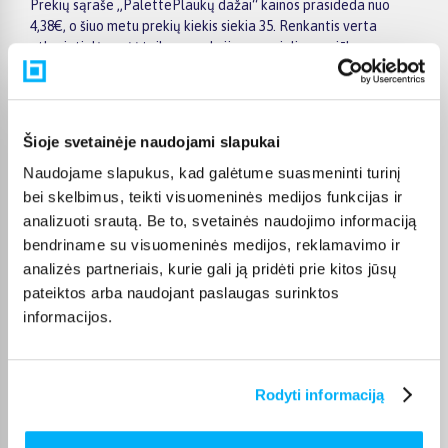
Prekių sąraše „PalettePlaukų dažai“ kainos prasideda nuo
4,38€, o šiuo metu prekių kiekis siekia 35. Renkantis verta
atkreipti dėmesį į taikomas akcijas, specialius pasiūlymus,
techninius parametrus bei papildomas pirkimo sąlygas, kad
būtų lengviau išsirinkti geriausiai jūsų poreikius atitinkantį
variantą.
Šioje svetainėje naudojami slapukai
Papildomi pasirinkimai ir prekių savybių filtrai padeda patogiai
susiaurinti asortimentą ir greičiau rasti tinkamą prekę.
Naudojame slapukus, kad galėtume suasmeninti turinį
Peržiūrėkite „PalettePlaukų dažai“ pasiūlymus BIGBOX.LT,
bei skelbimus, teikti visuomeninės medijos funkcijas ir
palyginkite prekes ir pirkite internetu patogiai. Pasirinktą
analizuoti srautą. Be to, svetainės naudojimo informaciją
prekę pristatysime per jos aprašyme nurodytą terminą.
bendriname su visuomeninės medijos, reklamavimo ir
analizės partneriais, kurie gali ją pridėti prie kitos jūsų
pateiktos arba naudojant paslaugas surinktos
informacijos.
DUK
Kokie Palette Plaukų dažai kategorijoje
Rodyti informaciją
esantys produktai šiuo metu populiariausi?