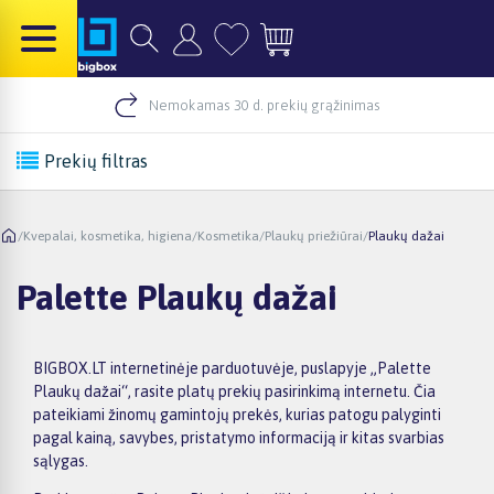
Nemokamas 30 d. prekių grąžinimas
Prekių filtras
/
Kvepalai, kosmetika, higiena
/
Kosmetika
/
Plaukų priežiūrai
/
Plaukų dažai
Palette Plaukų dažai
BIGBOX.LT internetinėje parduotuvėje, puslapyje „Palette
Plaukų dažai“, rasite platų prekių pasirinkimą internetu. Čia
pateikiami žinomų gamintojų prekės, kurias patogu palyginti
pagal kainą, savybes, pristatymo informaciją ir kitas svarbias
sąlygas.