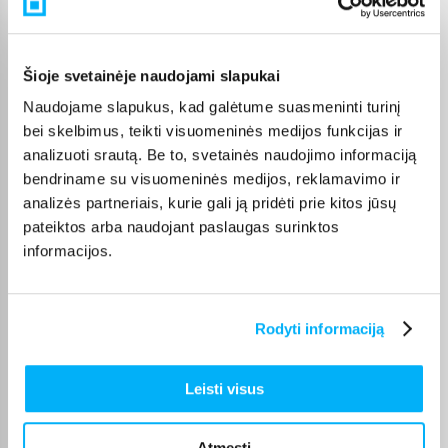
o šiuo metu prekių kiekis siekia . Renkantis verta atkreipti
dėmesį į taikomas akcijas, specialius pasiūlymus, techninius
parametrus bei papildomas pirkimo sąlygas, kad būtų lengviau
išsirinkti geriausiai jūsų poreikius atitinkantį variantą.
Šioje svetainėje naudojami slapukai
Papildomi pasirinkimai ir prekių savybių filtrai padeda patogiai
Naudojame slapukus, kad galėtume suasmeninti turinį
susiaurinti asortimentą ir greičiau rasti tinkamą prekę.
bei skelbimus, teikti visuomeninės medijos funkcijas ir
Peržiūrėkite „GlissPlaukų dažai“ pasiūlymus BIGBOX.LT,
analizuoti srautą. Be to, svetainės naudojimo informaciją
palyginkite prekes ir pirkite internetu patogiai. Pasirinktą
bendriname su visuomeninės medijos, reklamavimo ir
prekę pristatysime per jos aprašyme nurodytą terminą.
analizės partneriais, kurie gali ją pridėti prie kitos jūsų
pateiktos arba naudojant paslaugas surinktos
informacijos.
DUK
Rodyti informaciją
Kokios TOP 5 perkamiausios prekės
kategorijoje Plaukų dažai
Leisti visus
Plaukų dažai - kiek skirtingų prekių turite šioje
kategorijoje ir nuo kiek prasideda jų kainos?
Atmesti