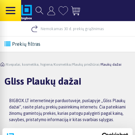
Nemokamas 30 d. prekių grąžinimas
Prekių filtras
/
Kvepalai, kosmetika, higiena
/
Kosmetika
/
Plaukų priežiūrai
/
Plaukų dažai
Gliss Plaukų dažai
BIGBOX.LT internetinėje parduotuvėje, puslapyje „Gliss Plaukų
dažai“, rasite platų prekių pasirinkimą internetu. Čia pateikiami
žinomų gamintojų prekės, kurias patogu palyginti pagal kainą,
savybes, pristatymo informaciją ir kitas svarbias sąlygas.
Prekių sąraše „GlissPlaukų dažai“ kainos prasideda nuo 0,00€,