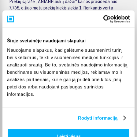
Prekių sąraše „ANIANPlaukų dažai“ kainos prasideda nuo
7,76€, o šiuo metu prekių kiekis siekia 1. Renkantis verta
atkreipti dėmesį į taikomas akcijas, specialius pasiūlymus,
techninius parametrus bei papildomas pirkimo sąlygas, kad
būtų lengviau išsirinkti geriausiai jūsų poreikius atitinkantį
variantą.
Šioje svetainėje naudojami slapukai
Papildomi pasirinkimai ir prekių savybių filtrai padeda patogiai
Naudojame slapukus, kad galėtume suasmeninti turinį
susiaurinti asortimentą ir greičiau rasti tinkamą prekę.
Peržiūrėkite „ANIANPlaukų dažai“ pasiūlymus BIGBOX.LT,
bei skelbimus, teikti visuomeninės medijos funkcijas ir
palyginkite prekes ir pirkite internetu patogiai. Pasirinktą
analizuoti srautą. Be to, svetainės naudojimo informaciją
prekę pristatysime per jos aprašyme nurodytą terminą.
bendriname su visuomeninės medijos, reklamavimo ir
analizės partneriais, kurie gali ją pridėti prie kitos jūsų
pateiktos arba naudojant paslaugas surinktos
informacijos.
DUK
Rodyti informaciją
Kokie ANIAN Plaukų dažai kategorijoje esantys
produktai šiuo metu populiariausi?
Leisti visus