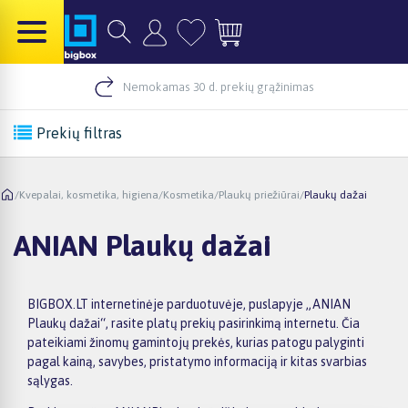
Nemokamas 30 d. prekių grąžinimas
Prekių filtras
/
Kvepalai, kosmetika, higiena
/
Kosmetika
/
Plaukų priežiūrai
/
Plaukų dažai
ANIAN Plaukų dažai
BIGBOX.LT internetinėje parduotuvėje, puslapyje „ANIAN
Plaukų dažai“, rasite platų prekių pasirinkimą internetu. Čia
pateikiami žinomų gamintojų prekės, kurias patogu palyginti
pagal kainą, savybes, pristatymo informaciją ir kitas svarbias
sąlygas.