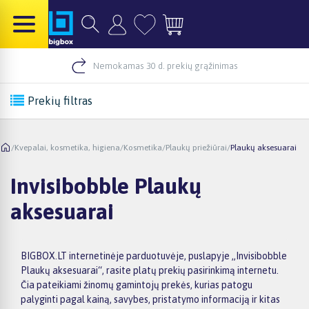
Nemokamas 30 d. prekių grąžinimas
Prekių filtras
/
Kvepalai, kosmetika, higiena
/
Kosmetika
/
Plaukų priežiūrai
/
Plaukų aksesuarai
Invisibobble Plaukų
aksesuarai
BIGBOX.LT internetinėje parduotuvėje, puslapyje „Invisibobble
Plaukų aksesuarai“, rasite platų prekių pasirinkimą internetu.
Čia pateikiami žinomų gamintojų prekės, kurias patogu
palyginti pagal kainą, savybes, pristatymo informaciją ir kitas