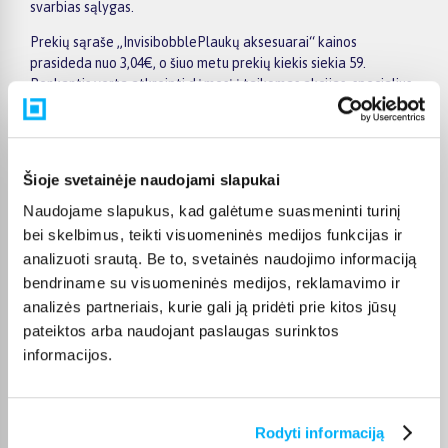
svarbias sąlygas.
Prekių sąraše „InvisibobblePlaukų aksesuarai“ kainos
prasideda nuo 3,04€, o šiuo metu prekių kiekis siekia 59.
Renkantis verta atkreipti dėmesį į taikomas akcijas, specialius
pasiūlymus, techninius parametrus bei papildomas pirkimo
sąlygas, kad būtų lengviau išsirinkti geriausiai jūsų poreikius
atitinkantį variantą.
Šioje svetainėje naudojami slapukai
Papildomi pasirinkimai ir prekių savybių filtrai padeda patogiai
susiaurinti asortimentą ir greičiau rasti tinkamą prekę.
Naudojame slapukus, kad galėtume suasmeninti turinį
Peržiūrėkite „InvisibobblePlaukų aksesuarai“ pasiūlymus
bei skelbimus, teikti visuomeninės medijos funkcijas ir
BIGBOX.LT, palyginkite prekes ir pirkite internetu patogiai.
analizuoti srautą. Be to, svetainės naudojimo informaciją
Pasirinktą prekę pristatysime per jos aprašyme nurodytą
bendriname su visuomeninės medijos, reklamavimo ir
terminą.
analizės partneriais, kurie gali ją pridėti prie kitos jūsų
pateiktos arba naudojant paslaugas surinktos
informacijos.
DUK
Rodyti informaciją
Kokie Invisibobble Plaukų aksesuarai