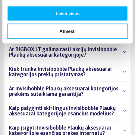
kategorijoje esantys produktai šiuo metu
populiariausi?
Leisti visus
Kiek prekių yra Invisibobble Plaukų aksesuarai
kategorijos asortimente ir kokia žemiausia
Atmesti
kaina?
Ar BIGBOX.LT galima rasti akcijų Invisibobble
Plaukų aksesuarai kategorijoje?
Kiek trunka Invisibobble Plaukų aksesuarai
kategorijos prekių pristatymas?
Ar Invisibobble Plaukų aksesuarai kategorijos
prekėms suteikiama garantija?
Kaip palyginti skirtingus Invisibobble Plaukų
aksesuarai kategorijoje esančius modelius?
Kaip įsigyti Invisibobble Plaukų aksesuarai
kategorijoje esančias prekes internetu?