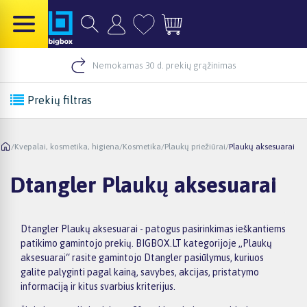
Nemokamas 30 d. prekių grąžinimas
Prekių filtras
/
Kvepalai, kosmetika, higiena
/
Kosmetika
/
Plaukų priežiūrai
/
Plaukų aksesuarai
Dtangler Plaukų aksesuarai
Dtangler Plaukų aksesuarai - patogus pasirinkimas ieškantiems
patikimo gamintojo prekių. BIGBOX.LT kategorijoje „Plaukų
aksesuarai“ rasite gamintojo Dtangler pasiūlymus, kuriuos
galite palyginti pagal kainą, savybes, akcijas, pristatymo
informaciją ir kitus svarbius kriterijus.