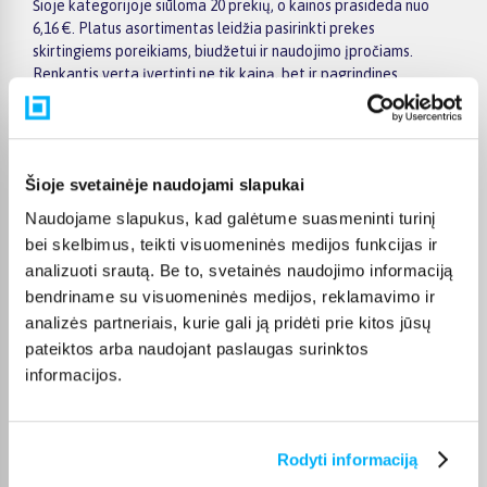
Šioje kategorijoje siūloma 20 prekių, o kainos prasideda nuo
6,16 €. Platus asortimentas leidžia pasirinkti prekes
skirtingiems poreikiams, biudžetui ir naudojimo įpročiams.
Renkantis verta įvertinti ne tik kainą, bet ir pagrindines
savybes, funkcionalumą, komplektaciją, garantijos sąlygas bei
taikomus specialius pasiūlymus.
Puslapyje esantys filtrai padeda greičiau atrasti aktualius
pasiūlymus ir patogiai palyginti Dtangler prekes tarpusavyje.
Šioje svetainėje naudojami slapukai
Atsižvelkite į jums svarbiausius kriterijus, pristatymo
Naudojame slapukus, kad galėtume suasmeninti turinį
informaciją ir prekės aprašymą, kad galėtumėte priimti patogų
bei skelbimus, teikti visuomeninės medijos funkcijas ir
ir apgalvotą sprendimą.
analizuoti srautą. Be to, svetainės naudojimo informaciją
Palyginkite Dtangler prekes BIGBOX.LT ir išsirinkite
bendriname su visuomeninės medijos, reklamavimo ir
tinkamiausią variantą internetu.
analizės partneriais, kurie gali ją pridėti prie kitos jūsų
pateiktos arba naudojant paslaugas surinktos
informacijos.
DUK
Rodyti informaciją
Kokie Dtangler Plaukų aksesuarai kategorijoje