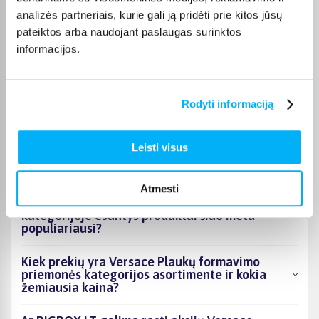
Pirkėjų atsiliepimai apie prekes
analizės partneriais, kurie gali ją pridėti prie kitos jūsų
pateiktos arba naudojant paslaugas surinktos
informacijos.
Laura J.
Patvirtintas pirkėjas
Labai geras
Rodyti informaciją
Leisti visus
DUK
Atmesti
Kokie Versace Plaukų formavimo priemonės
kategorijoje esantys produktai šiuo metu
populiariausi?
Kiek prekių yra Versace Plaukų formavimo
priemonės kategorijos asortimente ir kokia
žemiausia kaina?