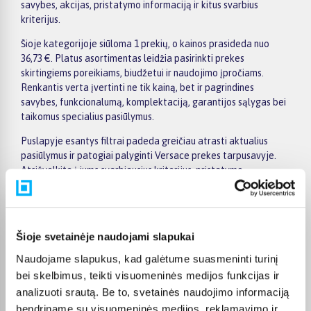
savybes, akcijas, pristatymo informaciją ir kitus svarbius
kriterijus.
Šioje kategorijoje siūloma 1 prekių, o kainos prasideda nuo
36,73 €. Platus asortimentas leidžia pasirinkti prekes
skirtingiems poreikiams, biudžetui ir naudojimo įpročiams.
Renkantis verta įvertinti ne tik kainą, bet ir pagrindines
savybes, funkcionalumą, komplektaciją, garantijos sąlygas bei
taikomus specialius pasiūlymus.
Puslapyje esantys filtrai padeda greičiau atrasti aktualius
pasiūlymus ir patogiai palyginti Versace prekes tarpusavyje.
Atsižvelkite į jums svarbiausius kriterijus, pristatymo
informaciją ir prekės aprašymą, kad galėtumėte priimti patogų
ir apgalvotą sprendimą.
Palyginkite Versace prekes BIGBOX.LT ir išsirinkite
Šioje svetainėje naudojami slapukai
tinkamiausią variantą internetu.
Naudojame slapukus, kad galėtume suasmeninti turinį
bei skelbimus, teikti visuomeninės medijos funkcijas ir
analizuoti srautą. Be to, svetainės naudojimo informaciją
bendriname su visuomeninės medijos, reklamavimo ir