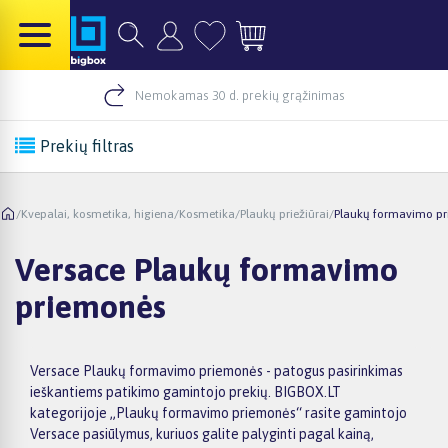
Nemokamas 30 d. prekių grąžinimas
Prekių filtras
/
Kvepalai, kosmetika, higiena
/
Kosmetika
/
Plaukų priežiūrai
/
Plaukų formavimo p
Versace Plaukų formavimo
priemonės
Versace Plaukų formavimo priemonės - patogus pasirinkimas
ieškantiems patikimo gamintojo prekių. BIGBOX.LT
kategorijoje „Plaukų formavimo priemonės“ rasite gamintojo
Versace pasiūlymus, kuriuos galite palyginti pagal kainą,