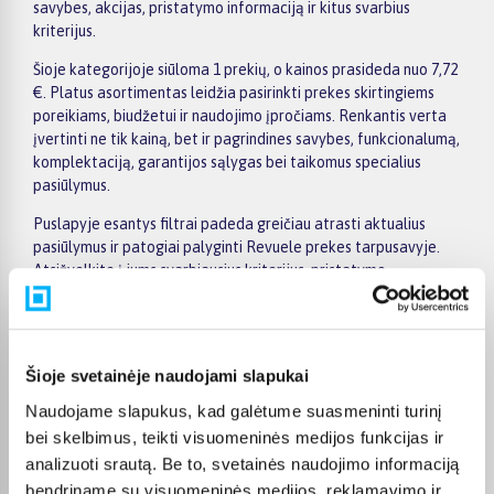
savybes, akcijas, pristatymo informaciją ir kitus svarbius
kriterijus.
Šioje kategorijoje siūloma 1 prekių, o kainos prasideda nuo 7,72
€. Platus asortimentas leidžia pasirinkti prekes skirtingiems
poreikiams, biudžetui ir naudojimo įpročiams. Renkantis verta
įvertinti ne tik kainą, bet ir pagrindines savybes, funkcionalumą,
komplektaciją, garantijos sąlygas bei taikomus specialius
pasiūlymus.
Puslapyje esantys filtrai padeda greičiau atrasti aktualius
pasiūlymus ir patogiai palyginti Revuele prekes tarpusavyje.
Atsižvelkite į jums svarbiausius kriterijus, pristatymo
informaciją ir prekės aprašymą, kad galėtumėte priimti patogų
ir apgalvotą sprendimą.
Palyginkite Revuele prekes BIGBOX.LT ir išsirinkite
Šioje svetainėje naudojami slapukai
tinkamiausią variantą internetu.
Naudojame slapukus, kad galėtume suasmeninti turinį
bei skelbimus, teikti visuomeninės medijos funkcijas ir
analizuoti srautą. Be to, svetainės naudojimo informaciją
bendriname su visuomeninės medijos, reklamavimo ir