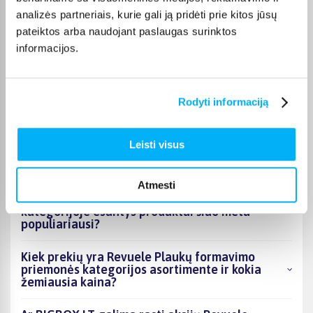
Pirkėjų atsiliepimai apie prekes
analizės partneriais, kurie gali ją pridėti prie kitos jūsų
pateiktos arba naudojant paslaugas surinktos
informacijos.
Laura J.
Patvirtintas pirkėjas
Labai geras
Rodyti informaciją
Leisti visus
DUK
Atmesti
Kokie Revuele Plaukų formavimo priemonės
kategorijoje esantys produktai šiuo metu
populiariausi?
Kiek prekių yra Revuele Plaukų formavimo
priemonės kategorijos asortimente ir kokia
žemiausia kaina?