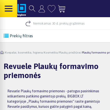
Nemokamas 30 d. prekių grąžinimas
Prekių filtras
/
Kvepalai, kosmetika, higiena
/
Kosmetika
/
Plaukų priežiūrai
/
Plaukų formavimo p
Revuele Plaukų formavimo
priemonės
Revuele Plaukų formavimo priemonės - patogus pasirinkimas
ieškantiems patikimo gamintojo prekių. BIGBOX.LT
kategorijoje „Plaukų formavimo priemonės“ rasite gamintojo
Revuele pasiūlymus, kuriuos galite palyginti pagal kainą,