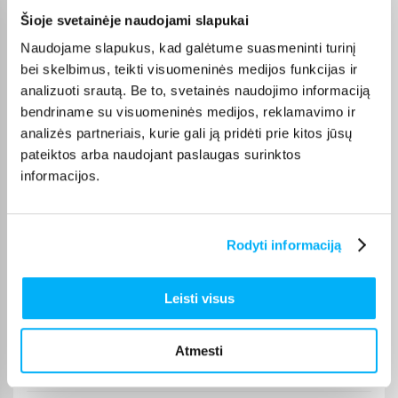
Laura J.
Šioje svetainėje naudojami slapukai
Patvirtintas pirkėjas
Naudojame slapukus, kad galėtume suasmeninti turinį
Labai geras
bei skelbimus, teikti visuomeninės medijos funkcijas ir
analizuoti srautą. Be to, svetainės naudojimo informaciją
bendriname su visuomeninės medijos, reklamavimo ir
analizės partneriais, kurie gali ją pridėti prie kitos jūsų
DUK
pateiktos arba naudojant paslaugas surinktos
informacijos.
Kokios TOP 5 perkamiausios prekės
kategorijoje Plaukų formavimo priemonės
Rodyti informaciją
Plaukų formavimo priemonės - kiek skirtingų
prekių turite šioje kategorijoje ir nuo kiek
prasideda jų kainos?
Leisti visus
Kiek trunka prekių pristatymas?
Atmesti
Ar galima prekę įsigyti išsimokėtinai?