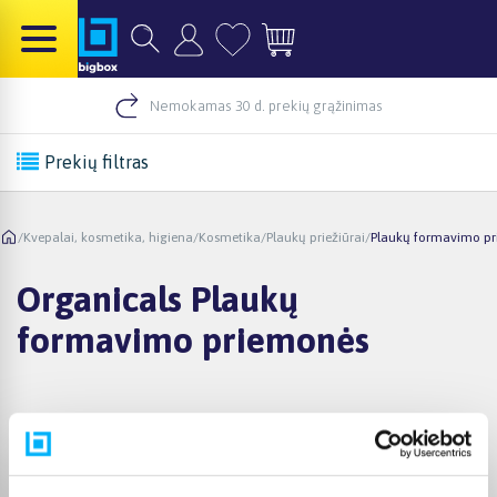
Nemokamas 30 d. prekių grąžinimas
Prekių filtras
/
Kvepalai, kosmetika, higiena
/
Kosmetika
/
Plaukų priežiūrai
/
Plaukų formavimo p
Organicals Plaukų
formavimo priemonės
Pirkėjų atsiliepimai apie prekes