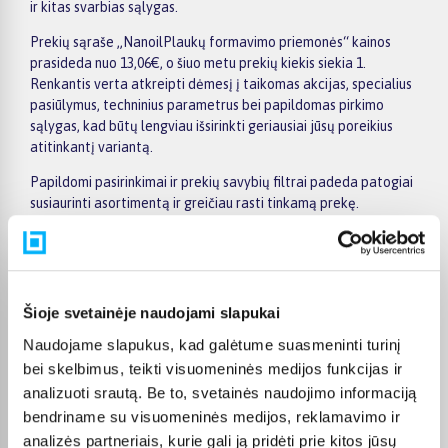
ir kitas svarbias sąlygas.
Prekių sąraše „NanoilPlaukų formavimo priemonės“ kainos
prasideda nuo 13,06€, o šiuo metu prekių kiekis siekia 1.
Renkantis verta atkreipti dėmesį į taikomas akcijas, specialius
pasiūlymus, techninius parametrus bei papildomas pirkimo
sąlygas, kad būtų lengviau išsirinkti geriausiai jūsų poreikius
atitinkantį variantą.
Papildomi pasirinkimai ir prekių savybių filtrai padeda patogiai
susiaurinti asortimentą ir greičiau rasti tinkamą prekę.
Peržiūrėkite „NanoilPlaukų formavimo priemonės“ pasiūlymus
BIGBOX.LT, palyginkite prekes ir pirkite internetu patogiai.
Pasirinktą prekę pristatysime per jos aprašyme nurodytą
terminą.
Šioje svetainėje naudojami slapukai
Naudojame slapukus, kad galėtume suasmeninti turinį
bei skelbimus, teikti visuomeninės medijos funkcijas ir
analizuoti srautą. Be to, svetainės naudojimo informaciją
Pirkėjų atsiliepimai apie prekes
bendriname su visuomeninės medijos, reklamavimo ir
analizės partneriais, kurie gali ją pridėti prie kitos jūsų