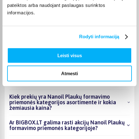
pateiktos arba naudojant paslaugas surinktos
Laura J.
Patvirtintas pirkėjas
informacijos.
Labai geras
Rodyti informaciją
DUK
Leisti visus
Kokie Nanoil Plaukų formavimo priemonės
Atmesti
kategorijoje esantys produktai šiuo metu
populiariausi?
Kiek prekių yra Nanoil Plaukų formavimo
priemonės kategorijos asortimente ir kokia
žemiausia kaina?
Ar BIGBOX.LT galima rasti akcijų Nanoil Plaukų
formavimo priemonės kategorijoje?