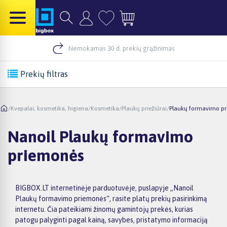
Nemokamas 30 d. prekių grąžinimas
Prekių filtras
/
Kvepalai, kosmetika, higiena
/
Kosmetika
/
Plaukų priežiūrai
/
Plaukų formavimo p
Nanoil Plaukų formavimo
priemonės
BIGBOX.LT internetinėje parduotuvėje, puslapyje „Nanoil
Plaukų formavimo priemonės“, rasite platų prekių pasirinkimą
internetu. Čia pateikiami žinomų gamintojų prekės, kurias
patogu palyginti pagal kainą, savybes, pristatymo informaciją