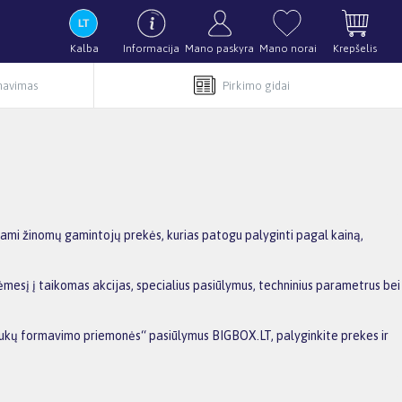
Kalba
Informacija
Mano paskyra
Mano norai
Krepšelis
rnavimas
Pirkimo gidai
ami žinomų gamintojų prekės, kurias patogu palyginti pagal kainą,
mesį į taikomas akcijas, specialius pasiūlymus, techninius parametrus bei
Plaukų formavimo priemonės“ pasiūlymus BIGBOX.LT, palyginkite prekes ir