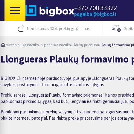
+370 700 33322
pagalba@bigbox.lt
Nemokamas 30 d. prekių grąžinimas
Greita
/
Kvepalai, kosmetika, higiena
/
Kosmetika
/
Plaukų priežiūrai
/
Plaukų formavimo p
Llongueras Plaukų formavimo 
BIGBOX.LT internetinėje parduotuvėje, puslapyje „Llongueras Plaukų form
savybes, pristatymo informaciją ir kitas svarbias sąlygas.
Prekių sąraše „LlonguerasPlaukų formavimo priemonės“ kainos prasideda nu
papildomas pirkimo sąlygas, kad būtų lengviau išsirinkti geriausiai jūsų po
Papildomi pasirinkimai ir prekių savybių filtrai padeda patogiai susiaur
pirkite internetu patogiai. Pasirinktą prekę pristatysime per jos aprašy