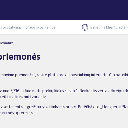
s pristatymas ir draugiškos kainos
Išskirtinis klientų apta
riemonės
priemonės
avimo priemonės“, rasite platų prekių pasirinkimą internetu. Čia pateiki
o 5,71€, o šiuo metu prekių kiekis siekia 1. Renkantis verta atkreipti dė
reikius atitinkantį variantą.
inti asortimentą ir greičiau rasti tinkamą prekę. Peržiūrėkite „Llongueras
me nurodytą terminą.