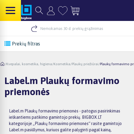
Nemokamas 30 d. prekių grąžinimas
Prekių filtras
/
Kvepalai, kosmetika, higiena
/
Kosmetika
/
Plaukų priežiūrai
/
Plaukų formavimo p
Label.m Plaukų formavimo
priemonės
Label.m Plaukų formavimo priemonės - patogus pasirinkimas
ieškantiems patikimo gamintojo prekių. BIGBOX.LT
kategorijoje „Plaukų formavimo priemonės“ rasite gamintojo
Label.m pasiūlymus, kuriuos galite palyginti pagal kainą,