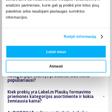
Pirkėjų atsiliepimai apie prekes
analizės partneriais, kurie gali ją pridėti prie kitos jūsų
pateiktos arba naudojant paslaugas surinktos
informacijos.
Laura J.
Patvirtintas pirkėjas
Labai geras
Rodyti informaciją
Leisti visus
DUK
Atmesti
Kokie Label.m Plaukų formavimo priemonės
kategorijoje esantys produktai šiuo metu
populiariausi?
Kiek prekių yra Label.m Plaukų formavimo
priemonės kategorijos asortimente ir kokia
žemiausia kaina?