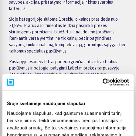
savybes, akcijas, pristatymo informaciją ir kitus svarbius
kriterijus.
Šioje kategorijoje siūloma 1 prekių, o kainos prasideda nuo
21,89 €. Platus asortimentas leidžia pasirinkti prekes
skirtingiems poreikiams, biudžetui ir naudojimo įpročiams.
Renkantis verta įvertinti ne tik kainą, bet ir pagrindines
savybes, funkcionalumą, komplektaciją, garantijos sąlygas bei
taikomus specialius pasiūlymus.
Puslapyje esantys filtrai padeda greičiau atrasti aktualius
pasiūlymus ir patogiai palyginti Label.m prekes tarpusavyje.
Atsižvelkite į jums svarbiausius kriterijus, pristatymo
informaciją ir prekės aprašymą, kad galėtumėte priimti patogų
ir apgalvotą sprendimą.
Palyginkite Label.m prekes BIGBOX.LT ir išsirinkite tinkamiausią
Šioje svetainėje naudojami slapukai
variantą internetu.
Naudojame slapukus, kad galėtume suasmeninti turinį
bei skelbimus, teikti visuomeninės medijos funkcijas ir
analizuoti srautą. Be to, svetainės naudojimo informaciją
bendriname su visuomeninės medijos, reklamavimo ir