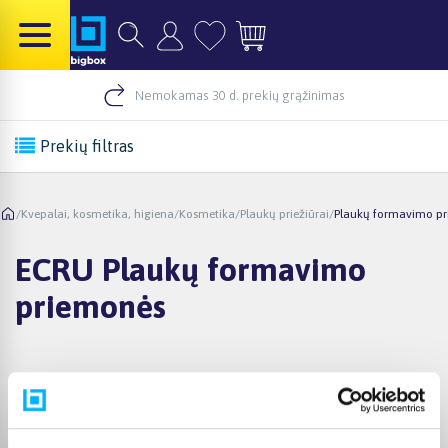
Nemokamas 30 d. prekių grąžinimas
Prekių filtras
/
Kvepalai, kosmetika, higiena
/
Kosmetika
/
Plaukų priežiūrai
/
Plaukų formavimo p
ECRU Plaukų formavimo
priemonės
Pirkėjų atsiliepimai apie prekes