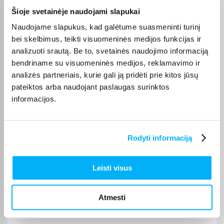
Laura J.
Šioje svetainėje naudojami slapukai
Patvirtintas pirkėjas
Naudojame slapukus, kad galėtume suasmeninti turinį
Labai geras
bei skelbimus, teikti visuomeninės medijos funkcijas ir
analizuoti srautą. Be to, svetainės naudojimo informaciją
bendriname su visuomeninės medijos, reklamavimo ir
analizės partneriais, kurie gali ją pridėti prie kitos jūsų
DUK
pateiktos arba naudojant paslaugas surinktos
informacijos.
Kokios TOP 5 perkamiausios prekės
kategorijoje Plaukų formavimo priemonės
Rodyti informaciją
Plaukų formavimo priemonės - kiek skirtingų
prekių turite šioje kategorijoje ir nuo kiek
prasideda jų kainos?
Leisti visus
Kiek trunka prekių pristatymas?
Atmesti
Ar galima prekę įsigyti išsimokėtinai?