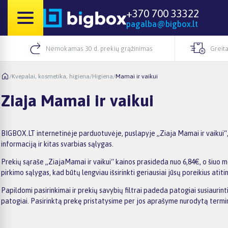
+370 700 33322
pagalba@bigbox.lt
Nemokamas 30 d. prekių grąžinimas
Greita
/
Kvepalai, kosmetika, higiena
/
Higiena
/
Mamai ir vaikui
Ziaja Mamai ir vaikui
BIGBOX.LT internetinėje parduotuvėje, puslapyje „Ziaja Mamai ir vaikui“,
informaciją ir kitas svarbias sąlygas.
Prekių sąraše „ZiajaMamai ir vaikui“ kainos prasideda nuo 6,84€, o šiuo m
pirkimo sąlygas, kad būtų lengviau išsirinkti geriausiai jūsų poreikius atiti
Papildomi pasirinkimai ir prekių savybių filtrai padeda patogiai susiaurin
patogiai. Pasirinktą prekę pristatysime per jos aprašyme nurodytą termi