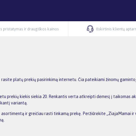
s pristatymas ir draugiškos kainos
Išskirtinis klientų apta
 rasite platų prekių pasirinkimą internetu. Čia pateikiami žinomų gaminto
etu prekių kiekis siekia 20. Renkantis verta atkreipti dėmesį į taikomas a
nkantį variantą.
ti asortimentą ir greičiau rasti tinkamą prekę. Peržiūrėkite „ZiajaMamai ir 
ną.