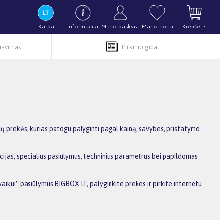
Kalba
Informacija
Mano paskyra
Mano norai
Krepšelis
rnavimas
Pirkimo gidai
jų prekės, kurias patogu palyginti pagal kainą, savybes, pristatymo
kcijas, specialius pasiūlymus, techninius parametrus bei papildomas
vaikui“ pasiūlymus BIGBOX.LT, palyginkite prekes ir pirkite internetu