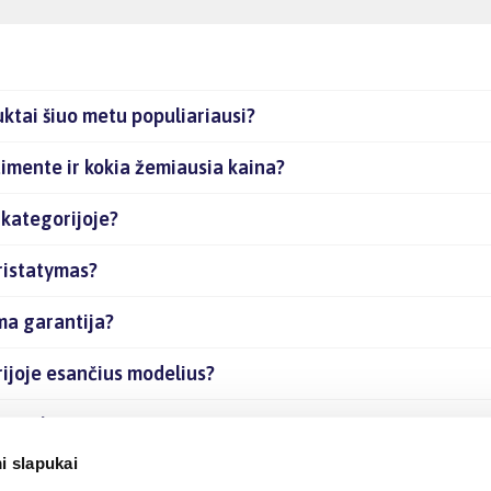
uktai šiuo metu populiariausi?
timente ir kokia žemiausia kaina?
 kategorijoje?
pristatymas?
ma garantija?
rijoje esančius modelius?
as prekes internetu?
i slapukai