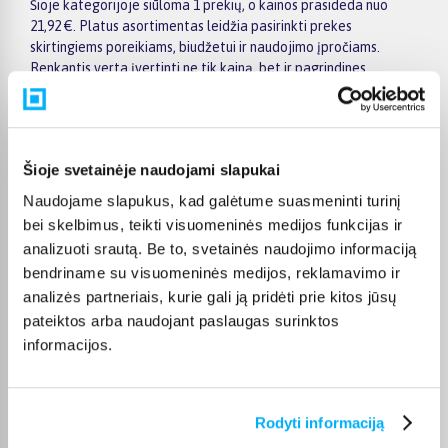
Šioje kategorijoje siūloma 1 prekių, o kainos prasideda nuo
21,92 €. Platus asortimentas leidžia pasirinkti prekes
skirtingiems poreikiams, biudžetui ir naudojimo įpročiams.
Renkantis verta įvertinti ne tik kainą, bet ir pagrindines
savybes, funkcionalumą, komplektaciją, garantijos sąlygas bei
taikomus specialius pasiūlymus.
Puslapyje esantys filtrai padeda greičiau atrasti aktualius
pasiūlymus ir patogiai palyginti Urgo prekes tarpusavyje.
Šioje svetainėje naudojami slapukai
Atsižvelkite į jums svarbiausius kriterijus, pristatymo
Naudojame slapukus, kad galėtume suasmeninti turinį
informaciją ir prekės aprašymą, kad galėtumėte priimti patogų
bei skelbimus, teikti visuomeninės medijos funkcijas ir
ir apgalvotą sprendimą.
analizuoti srautą. Be to, svetainės naudojimo informaciją
Palyginkite Urgo prekes BIGBOX.LT ir išsirinkite tinkamiausią
bendriname su visuomeninės medijos, reklamavimo ir
variantą internetu.
analizės partneriais, kurie gali ją pridėti prie kitos jūsų
pateiktos arba naudojant paslaugas surinktos
informacijos.
DUK
Rodyti informaciją
Kokie Urgo Mamai ir vaikui kategorijoje