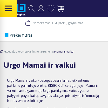
Nemokamas 30 d. prekių grąžinimas
Prekių filtras
/
Kvepalai, kosmetika, higiena
/
Higiena
/
Mamai ir vaikui
Urgo Mamai ir vaikui
Urgo Mamai ir vaikui - patogus pasirinkimas ieškantiems
patikimo gamintojo prekių. BIGBOX.LT kategorijoje „Mamai ir
vaikui“ rasite gamintojo Urgo pasiūlymus, kuriuos galite
palyginti pagal kainą, savybes, akcijas, pristatymo informaciją
ir kitus svarbius kriterijus.