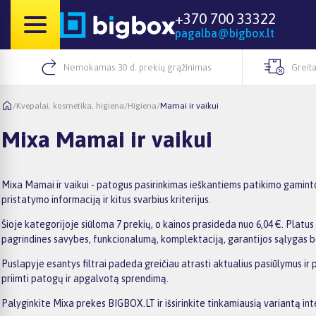
+370 700 33322
pagalba@bigbox.lt
Nemokamas 30 d. prekių grąžinimas
Greita
/
Kvepalai, kosmetika, higiena
/
Higiena
/
Mamai ir vaikui
Mixa Mamai ir vaikui
Mixa Mamai ir vaikui - patogus pasirinkimas ieškantiems patikimo gamintoj
pristatymo informaciją ir kitus svarbius kriterijus.
Šioje kategorijoje siūloma 7 prekių, o kainos prasideda nuo 6,04 €. Platus 
pagrindines savybes, funkcionalumą, komplektaciją, garantijos sąlygas b
Puslapyje esantys filtrai padeda greičiau atrasti aktualius pasiūlymus ir
priimti patogų ir apgalvotą sprendimą.
Palyginkite Mixa prekes BIGBOX.LT ir išsirinkite tinkamiausią variantą int