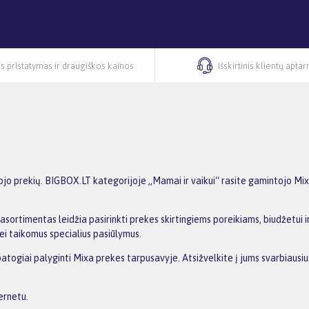
s pristatymas ir draugiškos kainos
Išskirtinis klientų apta
o prekių. BIGBOX.LT kategorijoje „Mamai ir vaikui“ rasite gamintojo Mixa 
asortimentas leidžia pasirinkti prekes skirtingiems poreikiams, biudžetui ir
ei taikomus specialius pasiūlymus.
 patogiai palyginti Mixa prekes tarpusavyje. Atsižvelkite į jums svarbiaus
ernetu.