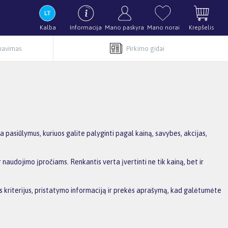
Kalba
Informacija
Mano paskyra
Mano norai
Krepšelis
rnavimas
Pirkimo gidai
pasiūlymus, kuriuos galite palyginti pagal kainą, savybes, akcijas,
 naudojimo įpročiams. Renkantis verta įvertinti ne tik kainą, bet ir
ius kriterijus, pristatymo informaciją ir prekės aprašymą, kad galėtumėte