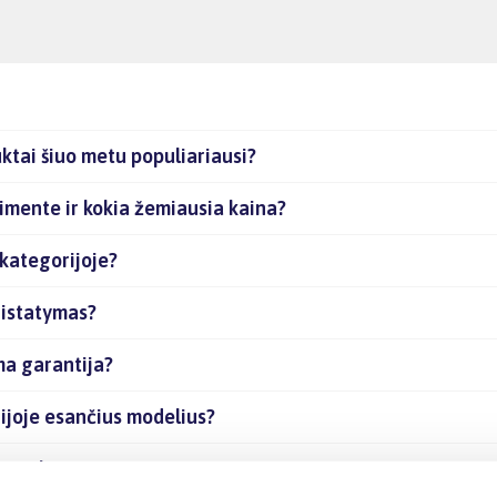
ktai šiuo metu populiariausi?
timente ir kokia žemiausia kaina?
 kategorijoje?
ristatymas?
ma garantija?
rijoje esančius modelius?
s prekes internetu?