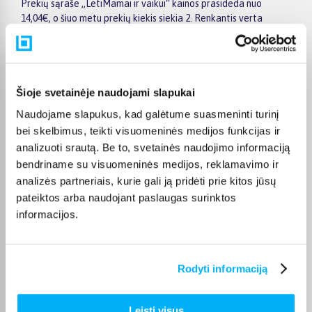
Prekių sąraše „LetiMamai ir vaikui“ kainos prasideda nuo
14,04€, o šiuo metu prekių kiekis siekia 2. Renkantis verta
atkreipti dėmesį į taikomas akcijas, specialius pasiūlymus,
techninius parametrus bei papildomas pirkimo sąlygas, kad
būtų lengviau išsirinkti geriausiai jūsų poreikius atitinkantį
variantą.
Šioje svetainėje naudojami slapukai
Papildomi pasirinkimai ir prekių savybių filtrai padeda patogiai
Naudojame slapukus, kad galėtume suasmeninti turinį
susiaurinti asortimentą ir greičiau rasti tinkamą prekę.
Peržiūrėkite „LetiMamai ir vaikui“ pasiūlymus BIGBOX.LT,
bei skelbimus, teikti visuomeninės medijos funkcijas ir
palyginkite prekes ir pirkite internetu patogiai. Pasirinktą
analizuoti srautą. Be to, svetainės naudojimo informaciją
prekę pristatysime per jos aprašyme nurodytą terminą.
bendriname su visuomeninės medijos, reklamavimo ir
analizės partneriais, kurie gali ją pridėti prie kitos jūsų
pateiktos arba naudojant paslaugas surinktos
informacijos.
DUK
Rodyti informaciją
Kokie Leti Mamai ir vaikui kategorijoje esantys
produktai šiuo metu populiariausi?
Leisti visus