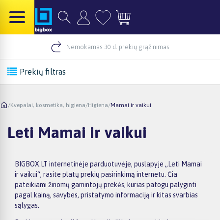
Nemokamas 30 d. prekių grąžinimas
Prekių filtras
/
Kvepalai, kosmetika, higiena
/
Higiena
/
Mamai ir vaikui
Leti Mamai ir vaikui
BIGBOX.LT internetinėje parduotuvėje, puslapyje „Leti Mamai
ir vaikui“, rasite platų prekių pasirinkimą internetu. Čia
pateikiami žinomų gamintojų prekės, kurias patogu palyginti
pagal kainą, savybes, pristatymo informaciją ir kitas svarbias
sąlygas.