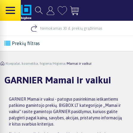
Nemokamas 30 d. prekių grąžinimas
Prekių filtras
/
Kvepalai, kosmetika, higiena
/
Higiena
/
Mamai ir vaikui
GARNIER Mamai ir vaikui
GARNIER Mamai ir vaikui - patogus pasirinkimas ieškantiems
patikimo gamintojo prekių. BIGBOX.LT kategorijoje „Mamai ir
vaikui“ rasite gamintojo GARNIER pasiūlymus, kuriuos galite
palyginti pagal kainą, savybes, akcijas, pristatymo informaciją
ir kitus svarbius kriterijus.