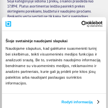
Šioje kategorijoje siūloma 1 prekių, o kainos prasideda nuo
17,89 €. Platus asortimentas leidžia pasirinkti prekes
skirtingiems poreikiams, biudžetui ir naudojimo įpročiams.
Renkantis verta įvertinti ne tik kainą, bet ir pagrindines
savybes, funkcionalumą, komplektaciją, garantijos sąlygas bei
taikomus specialius pasiūlymus.
Puslapyje esantys filtrai padeda greičiau atrasti aktualius
pasiūlymus ir patogiai palyginti GARNIER prekes tarpusavyje.
Šioje svetainėje naudojami slapukai
Atsižvelkite į jums svarbiausius kriterijus, pristatymo
Naudojame slapukus, kad galėtume suasmeninti turinį
informaciją ir prekės aprašymą, kad galėtumėte priimti patogų
bei skelbimus, teikti visuomeninės medijos funkcijas ir
ir apgalvotą sprendimą.
analizuoti srautą. Be to, svetainės naudojimo informaciją
Palyginkite GARNIER prekes BIGBOX.LT ir išsirinkite
bendriname su visuomeninės medijos, reklamavimo ir
tinkamiausią variantą internetu.
analizės partneriais, kurie gali ją pridėti prie kitos jūsų
pateiktos arba naudojant paslaugas surinktos
informacijos.
DUK
Rodyti informaciją
Kokie GARNIER Mamai ir vaikui kategorijoje