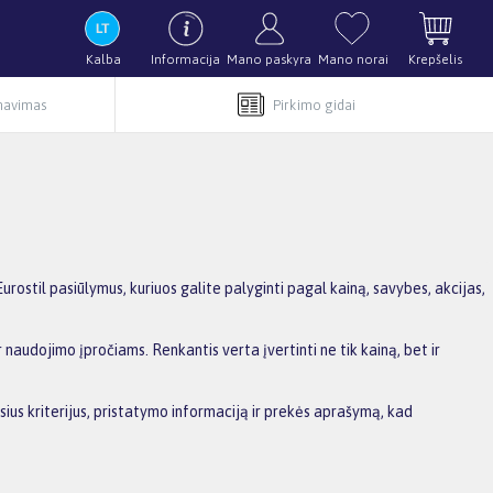
Kalba
Informacija
Mano paskyra
Mano norai
Krepšelis
rnavimas
Pirkimo gidai
rostil pasiūlymus, kuriuos galite palyginti pagal kainą, savybes, akcijas,
 naudojimo įpročiams. Renkantis verta įvertinti ne tik kainą, bet ir
sius kriterijus, pristatymo informaciją ir prekės aprašymą, kad