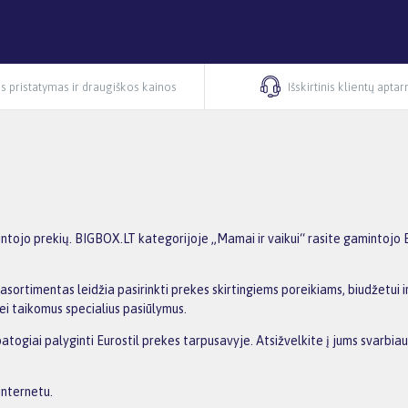
s pristatymas ir draugiškos kainos
Išskirtinis klientų apta
ntojo prekių. BIGBOX.LT kategorijoje „Mamai ir vaikui“ rasite gamintojo Eu
asortimentas leidžia pasirinkti prekes skirtingiems poreikiams, biudžetui ir
ei taikomus specialius pasiūlymus.
patogiai palyginti Eurostil prekes tarpusavyje. Atsižvelkite į jums svarbiau
internetu.