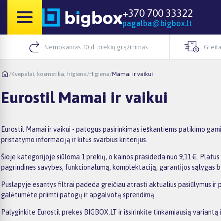
+370 700 33322
pagalba@bigbox.lt
Nemokamas 30 d. prekių grąžinimas
Greita
/
Kvepalai, kosmetika, higiena
/
Higiena
/
Mamai ir vaikui
Eurostil Mamai ir vaikui
Eurostil Mamai ir vaikui - patogus pasirinkimas ieškantiems patikimo gami
pristatymo informaciją ir kitus svarbius kriterijus.
Šioje kategorijoje siūloma 1 prekių, o kainos prasideda nuo 9,11 €. Platus 
pagrindines savybes, funkcionalumą, komplektaciją, garantijos sąlygas b
Puslapyje esantys filtrai padeda greičiau atrasti aktualius pasiūlymus ir 
galėtumėte priimti patogų ir apgalvotą sprendimą.
Palyginkite Eurostil prekes BIGBOX.LT ir išsirinkite tinkamiausią variantą 