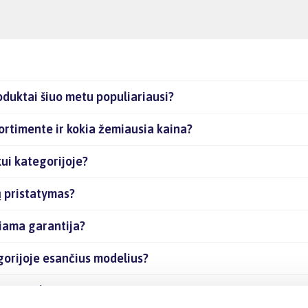
oduktai šiuo metu populiariausi?
sortimente ir kokia žemiausia kaina?
kui kategorijoje?
ų pristatymas?
kiama garantija?
egorijoje esančius modelius?
čias prekes internetu?