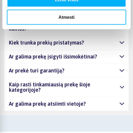
kategorijoje Mamai ir vaikui
Atmesti
Mamai ir vaikui - kiek skirtingų prekių turite
šioje kategorijoje ir nuo kiek prasideda jų
kainos?
Kiek trunka prekių pristatymas?
Ar galima prekę įsigyti išsimokėtinai?
Ar prekė turi garantiją?
Kaip rasti tinkamiausią prekę šioje
kategorijoje?
Ar galima prekę atsiimti vietoje?