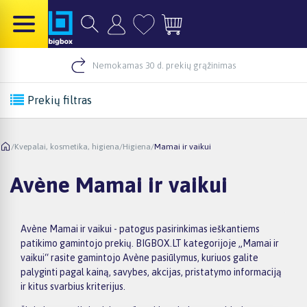
Nemokamas 30 d. prekių grąžinimas
Prekių filtras
/
Kvepalai, kosmetika, higiena
/
Higiena
/
Mamai ir vaikui
Avène Mamai ir vaikui
Avène Mamai ir vaikui - patogus pasirinkimas ieškantiems
patikimo gamintojo prekių. BIGBOX.LT kategorijoje „Mamai ir
vaikui“ rasite gamintojo Avène pasiūlymus, kuriuos galite
palyginti pagal kainą, savybes, akcijas, pristatymo informaciją
ir kitus svarbius kriterijus.