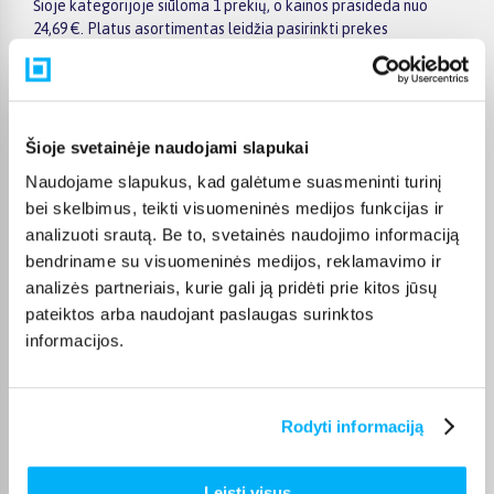
Šioje kategorijoje siūloma 1 prekių, o kainos prasideda nuo
24,69 €. Platus asortimentas leidžia pasirinkti prekes
skirtingiems poreikiams, biudžetui ir naudojimo įpročiams.
Renkantis verta įvertinti ne tik kainą, bet ir pagrindines
savybes, funkcionalumą, komplektaciją, garantijos sąlygas bei
taikomus specialius pasiūlymus.
Šioje svetainėje naudojami slapukai
Puslapyje esantys filtrai padeda greičiau atrasti aktualius
Naudojame slapukus, kad galėtume suasmeninti turinį
pasiūlymus ir patogiai palyginti Avène prekes tarpusavyje.
Atsižvelkite į jums svarbiausius kriterijus, pristatymo
bei skelbimus, teikti visuomeninės medijos funkcijas ir
informaciją ir prekės aprašymą, kad galėtumėte priimti patogų
analizuoti srautą. Be to, svetainės naudojimo informaciją
ir apgalvotą sprendimą.
bendriname su visuomeninės medijos, reklamavimo ir
analizės partneriais, kurie gali ją pridėti prie kitos jūsų
Palyginkite Avène prekes BIGBOX.LT ir išsirinkite tinkamiausią
pateiktos arba naudojant paslaugas surinktos
variantą internetu.
informacijos.
Rodyti informaciją
DUK
Kokios TOP 5 perkamiausios prekės
Leisti visus