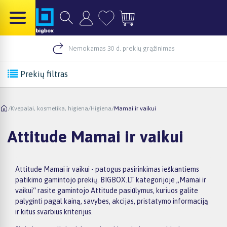
Nemokamas 30 d. prekių grąžinimas
Prekių filtras
/
Kvepalai, kosmetika, higiena
/
Higiena
/
Mamai ir vaikui
Attitude Mamai ir vaikui
Attitude Mamai ir vaikui - patogus pasirinkimas ieškantiems
patikimo gamintojo prekių. BIGBOX.LT kategorijoje „Mamai ir
vaikui“ rasite gamintojo Attitude pasiūlymus, kuriuos galite
palyginti pagal kainą, savybes, akcijas, pristatymo informaciją
ir kitus svarbius kriterijus.