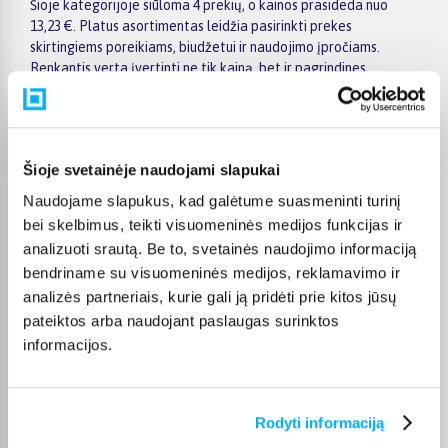
Šioje kategorijoje siūloma 4 prekių, o kainos prasideda nuo
13,23 €. Platus asortimentas leidžia pasirinkti prekes
skirtingiems poreikiams, biudžetui ir naudojimo įpročiams.
Renkantis verta įvertinti ne tik kainą, bet ir pagrindines
savybes, funkcionalumą, komplektaciją, garantijos sąlygas bei
taikomus specialius pasiūlymus.
Puslapyje esantys filtrai padeda greičiau atrasti aktualius
pasiūlymus ir patogiai palyginti Attitude prekes tarpusavyje.
Šioje svetainėje naudojami slapukai
Atsižvelkite į jums svarbiausius kriterijus, pristatymo
Naudojame slapukus, kad galėtume suasmeninti turinį
informaciją ir prekės aprašymą, kad galėtumėte priimti patogų
bei skelbimus, teikti visuomeninės medijos funkcijas ir
ir apgalvotą sprendimą.
analizuoti srautą. Be to, svetainės naudojimo informaciją
Palyginkite Attitude prekes BIGBOX.LT ir išsirinkite
bendriname su visuomeninės medijos, reklamavimo ir
tinkamiausią variantą internetu.
analizės partneriais, kurie gali ją pridėti prie kitos jūsų
pateiktos arba naudojant paslaugas surinktos
informacijos.
DUK
Rodyti informaciją
Kokie Attitude Mamai ir vaikui kategorijoje