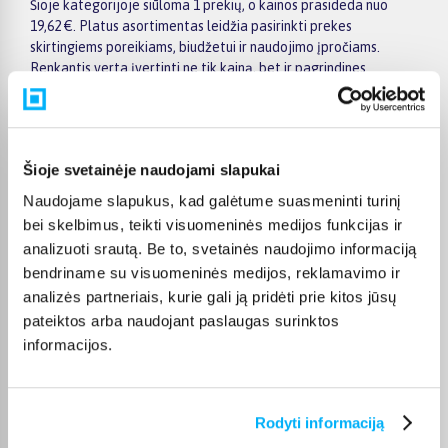
Šioje kategorijoje siūloma 1 prekių, o kainos prasideda nuo
19,62 €. Platus asortimentas leidžia pasirinkti prekes
skirtingiems poreikiams, biudžetui ir naudojimo įpročiams.
Renkantis verta įvertinti ne tik kainą, bet ir pagrindines
savybes, funkcionalumą, komplektaciją, garantijos sąlygas bei
taikomus specialius pasiūlymus.
Puslapyje esantys filtrai padeda greičiau atrasti aktualius
pasiūlymus ir patogiai palyginti ZIRH prekes tarpusavyje.
Šioje svetainėje naudojami slapukai
Atsižvelkite į jums svarbiausius kriterijus, pristatymo
Naudojame slapukus, kad galėtume suasmeninti turinį
informaciją ir prekės aprašymą, kad galėtumėte priimti patogų
bei skelbimus, teikti visuomeninės medijos funkcijas ir
ir apgalvotą sprendimą.
analizuoti srautą. Be to, svetainės naudojimo informaciją
Palyginkite ZIRH prekes BIGBOX.LT ir išsirinkite tinkamiausią
bendriname su visuomeninės medijos, reklamavimo ir
variantą internetu.
analizės partneriais, kurie gali ją pridėti prie kitos jūsų
pateiktos arba naudojant paslaugas surinktos
informacijos.
DUK
Rodyti informaciją
Kokie ZIRH Barzdos priežiūrai kategorijoje