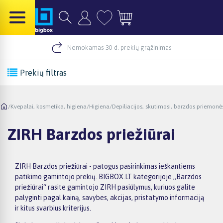
Nemokamas 30 d. prekių grąžinimas
Prekių filtras
/
Kvepalai, kosmetika, higiena
/
Higiena
/
Depiliacijos, skutimosi, barzdos priemonė
ZIRH Barzdos priežiūrai
ZIRH Barzdos priežiūrai - patogus pasirinkimas ieškantiems
patikimo gamintojo prekių. BIGBOX.LT kategorijoje „Barzdos
priežiūrai“ rasite gamintojo ZIRH pasiūlymus, kuriuos galite
palyginti pagal kainą, savybes, akcijas, pristatymo informaciją
ir kitus svarbius kriterijus.