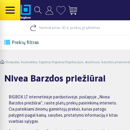
Nemokamas 30 d. prekių grąžinimas
Prekių filtras
/
Kvepalai, kosmetika, higiena
/
Higiena
/
Depiliacijos, skutimosi, barzdos priemonė
Nivea Barzdos priežiūrai
BIGBOX.LT internetinėje parduotuvėje, puslapyje „Nivea
Barzdos priežiūrai“, rasite platų prekių pasirinkimą internetu.
Čia pateikiami žinomų gamintojų prekės, kurias patogu
palyginti pagal kainą, savybes, pristatymo informaciją ir kitas
svarbias sąlygas.