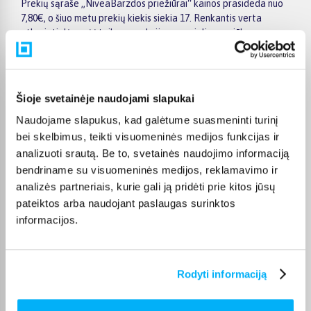
Prekių sąraše „NiveaBarzdos priežiūrai“ kainos prasideda nuo
7,80€, o šiuo metu prekių kiekis siekia 17. Renkantis verta
atkreipti dėmesį į taikomas akcijas, specialius pasiūlymus,
techninius parametrus bei papildomas pirkimo sąlygas, kad
būtų lengviau išsirinkti geriausiai jūsų poreikius atitinkantį
variantą.
Šioje svetainėje naudojami slapukai
Papildomi pasirinkimai ir prekių savybių filtrai padeda patogiai
susiaurinti asortimentą ir greičiau rasti tinkamą prekę.
Naudojame slapukus, kad galėtume suasmeninti turinį
Peržiūrėkite „NiveaBarzdos priežiūrai“ pasiūlymus BIGBOX.LT,
bei skelbimus, teikti visuomeninės medijos funkcijas ir
palyginkite prekes ir pirkite internetu patogiai. Pasirinktą
analizuoti srautą. Be to, svetainės naudojimo informaciją
prekę pristatysime per jos aprašyme nurodytą terminą.
bendriname su visuomeninės medijos, reklamavimo ir
analizės partneriais, kurie gali ją pridėti prie kitos jūsų
pateiktos arba naudojant paslaugas surinktos
informacijos.
DUK
Kokie Nivea Barzdos priežiūrai kategorijoje
Rodyti informaciją
esantys produktai šiuo metu populiariausi?