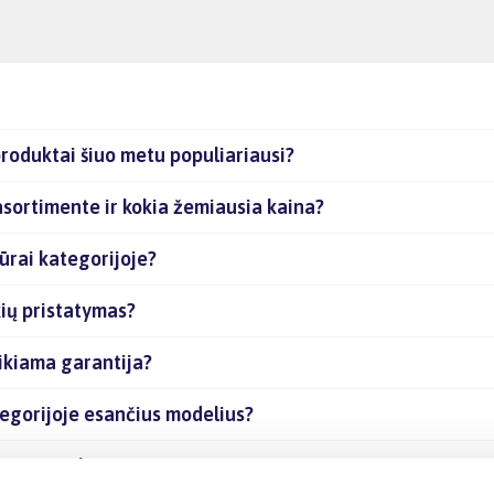
produktai šiuo metu populiariausi?
asortimente ir kokia žemiausia kaina?
ūrai kategorijoje?
kių pristatymas?
ikiama garantija?
tegorijoje esančius modelius?
ančias prekes internetu?