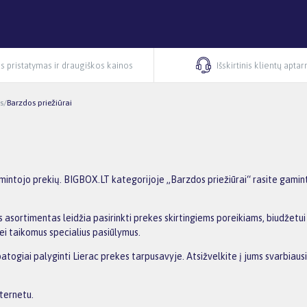
s pristatymas ir draugiškos kainos
Išskirtinis klientų apta
s
/
Barzdos priežiūrai
mintojo prekių. BIGBOX.LT kategorijoje „Barzdos priežiūrai“ rasite gaminto
 asortimentas leidžia pasirinkti prekes skirtingiems poreikiams, biudžetui i
ei taikomus specialius pasiūlymus.
patogiai palyginti Lierac prekes tarpusavyje. Atsižvelkite į jums svarbiau
nternetu.