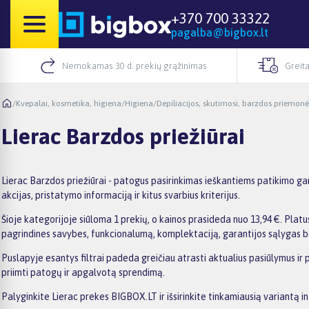
+370 700 33322
pagalba@bigbox.lt
Nemokamas 30 d. prekių grąžinimas
Greita
/
Kvepalai, kosmetika, higiena
/
Higiena
/
Depiliacijos, skutimosi, barzdos priemonė
Lierac Barzdos priežiūrai
Lierac Barzdos priežiūrai - patogus pasirinkimas ieškantiems patikimo ga
akcijas, pristatymo informaciją ir kitus svarbius kriterijus.
Šioje kategorijoje siūloma 1 prekių, o kainos prasideda nuo 13,94 €. Platus
pagrindines savybes, funkcionalumą, komplektaciją, garantijos sąlygas b
Puslapyje esantys filtrai padeda greičiau atrasti aktualius pasiūlymus ir 
priimti patogų ir apgalvotą sprendimą.
Palyginkite Lierac prekes BIGBOX.LT ir išsirinkite tinkamiausią variantą i