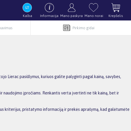
Kalba
Informacija
Mano paskyra
Mano norai
Krepšelis
rnavimas
Pirkimo gidai
jo Lierac pasiūlymus, kuriuos galite palyginti pagal kainą, savybes,
r naudojimo įpročiams. Renkantis verta įvertinti ne tik kainą, bet ir
sius kriterijus, pristatymo informaciją ir prekės aprašymą, kad galėtumėte