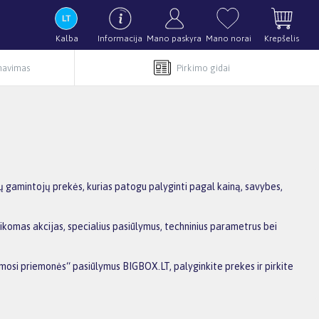
Kalba
Informacija
Mano paskyra
Mano norai
Krepšelis
rnavimas
Pirkimo gidai
ų gamintojų prekės, kurias patogu palyginti pagal kainą, savybes,
ikomas akcijas, specialius pasiūlymus, techninius parametrus bei
timosi priemonės“ pasiūlymus BIGBOX.LT, palyginkite prekes ir pirkite