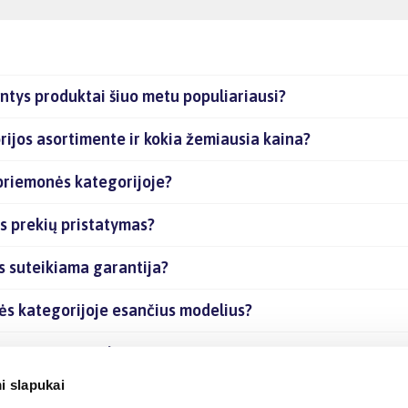
ntys produktai šiuo metu populiariausi?
ijos asortimente ir kokia žemiausia kaina?
 priemonės kategorijoje?
s prekių pristatymas?
s suteikiama garantija?
nės kategorijoje esančius modelius?
je esančias prekes internetu?
i slapukai