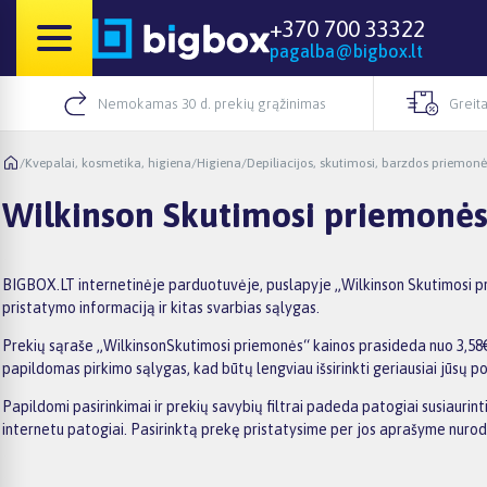
+370 700 33322
pagalba@bigbox.lt
Nemokamas 30 d. prekių grąžinimas
Greita
/
Kvepalai, kosmetika, higiena
/
Higiena
/
Depiliacijos, skutimosi, barzdos priemonė
Wilkinson Skutimosi priemonė
BIGBOX.LT internetinėje parduotuvėje, puslapyje „Wilkinson Skutimosi pri
pristatymo informaciją ir kitas svarbias sąlygas.
Prekių sąraše „WilkinsonSkutimosi priemonės“ kainos prasideda nuo 3,58€, 
papildomas pirkimo sąlygas, kad būtų lengviau išsirinkti geriausiai jūsų po
Papildomi pasirinkimai ir prekių savybių filtrai padeda patogiai susiaurin
internetu patogiai. Pasirinktą prekę pristatysime per jos aprašyme nuro