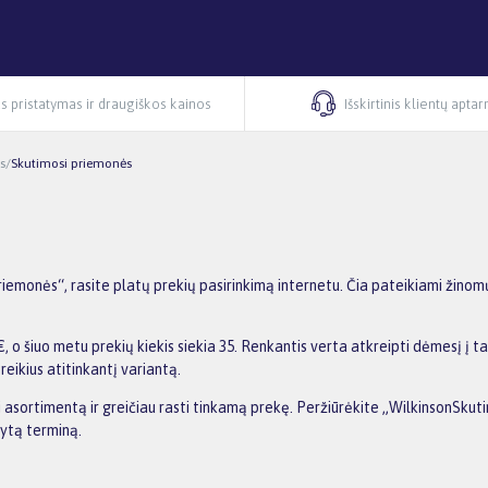
s pristatymas ir draugiškos kainos
Išskirtinis klientų apta
s
/
Skutimosi priemonės
s
emonės“, rasite platų prekių pasirinkimą internetu. Čia pateikiami žinom
o šiuo metu prekių kiekis siekia 35. Renkantis verta atkreipti dėmesį į ta
reikius atitinkantį variantą.
ti asortimentą ir greičiau rasti tinkamą prekę. Peržiūrėkite „WilkinsonSku
dytą terminą.