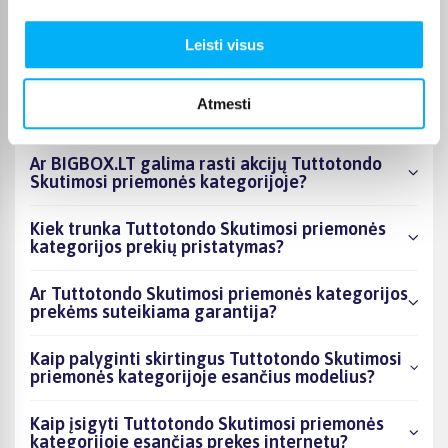
kategorijoje esantys produktai šiuo metu
populiariausi?
Leisti visus
Kiek prekių yra Tuttotondo Skutimosi
priemonės kategorijos asortimente ir kokia
Atmesti
žemiausia kaina?
Ar BIGBOX.LT galima rasti akcijų Tuttotondo
Skutimosi priemonės kategorijoje?
Kiek trunka Tuttotondo Skutimosi priemonės
kategorijos prekių pristatymas?
Ar Tuttotondo Skutimosi priemonės kategorijos
prekėms suteikiama garantija?
Kaip palyginti skirtingus Tuttotondo Skutimosi
priemonės kategorijoje esančius modelius?
Kaip įsigyti Tuttotondo Skutimosi priemonės
kategorijoje esančias prekes internetu?