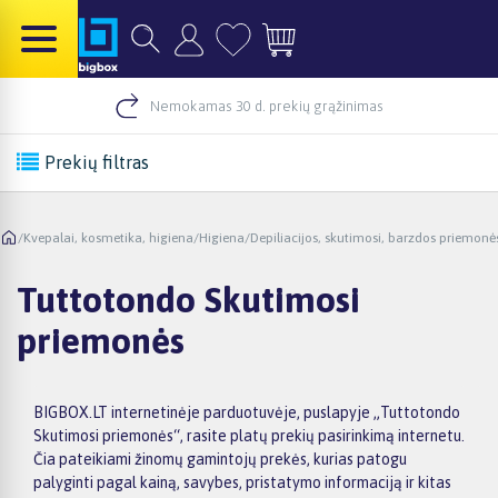
Nemokamas 30 d. prekių grąžinimas
Prekių filtras
/
Kvepalai, kosmetika, higiena
/
Higiena
/
Depiliacijos, skutimosi, barzdos priemonė
Tuttotondo Skutimosi
priemonės
BIGBOX.LT internetinėje parduotuvėje, puslapyje „Tuttotondo
Skutimosi priemonės“, rasite platų prekių pasirinkimą internetu.
Čia pateikiami žinomų gamintojų prekės, kurias patogu
palyginti pagal kainą, savybes, pristatymo informaciją ir kitas