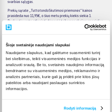
svarbias sąlygas.
Prekių sąraše „TuttotondoSkutimosi priemonės“ kainos
prasideda nuo 11,95€, o šiuo metu prekių kiekis siekia 1.
Renkantis verta atkreipti dėmesį į taikomas akcijas, specialius
pasiūlymus, techninius parametrus bei papildomas pirkimo
sąlygas, kad būtų lengviau išsirinkti geriausiai jūsų poreikius
atitinkantį variantą.
Šioje svetainėje naudojami slapukai
Papildomi pasirinkimai ir prekių savybių filtrai padeda patogiai
susiaurinti asortimentą ir greičiau rasti tinkamą prekę.
Naudojame slapukus, kad galėtume suasmeninti turinį
Peržiūrėkite „TuttotondoSkutimosi priemonės“ pasiūlymus
bei skelbimus, teikti visuomeninės medijos funkcijas ir
BIGBOX.LT, palyginkite prekes ir pirkite internetu patogiai.
analizuoti srautą. Be to, svetainės naudojimo informaciją
Pasirinktą prekę pristatysime per jos aprašyme nurodytą
bendriname su visuomeninės medijos, reklamavimo ir
terminą.
analizės partneriais, kurie gali ją pridėti prie kitos jūsų
pateiktos arba naudojant paslaugas surinktos
informacijos.
DUK
Rodyti informaciją
Kokie Tuttotondo Skutimosi priemonės