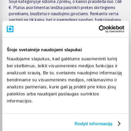
Šioje kategorijoje siūloma 2 prekių, o kainos prasideda nuo 7,68
€. Platus asortimentas leidžia pasirinkti prekes skirtingiems
poreikiams, biudžetui ir naudojimo įpročiams. Renkantis verta
įvertinti ne tik kainą, bet ir pagrindines savybes, funkcionalumą,
komplektaciją, garantijos sąlygas bei taikomus specialius
pasiūlymus.
Puslapyje esantys filtrai padeda greičiau atrasti aktualius
pasiūlymus ir patogiai palyginti Taky prekes tarpusavyje.
Šioje svetainėje naudojami slapukai
Atsižvelkite į jums svarbiausius kriterijus, pristatymo
Naudojame slapukus, kad galėtume suasmeninti turinį
informaciją ir prekės aprašymą, kad galėtumėte priimti patogų
bei skelbimus, teikti visuomeninės medijos funkcijas ir
ir apgalvotą sprendimą.
analizuoti srautą. Be to, svetainės naudojimo informaciją
Palyginkite Taky prekes BIGBOX.LT ir išsirinkite tinkamiausią
bendriname su visuomeninės medijos, reklamavimo ir
variantą internetu.
analizės partneriais, kurie gali ją pridėti prie kitos jūsų
pateiktos arba naudojant paslaugas surinktos
informacijos.
DUK
Rodyti informaciją
Kokie Taky Skutimosi priemonės kategorijoje