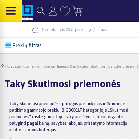
Nemokamas 30 d. prekių grąžinimas
Prekių filtras
/
Kvepalai, kosmetika, higiena
/
Higiena
/
Depiliacijos, skutimosi, barzdos priemonė
Taky Skutimosi priemonės
Taky Skutimosi priemonės - patogus pasirinkimas ieškantiems
patikimo gamintojo prekių. BIGBOX.LT kategorijoje „Skutimosi
priemonės“ rasite gamintojo Taky pasiūlymus, kuriuos galite
palyginti pagal kainą, savybes, akcijas, pristatymo informaciją
ir kitus svarbius kriterijus.