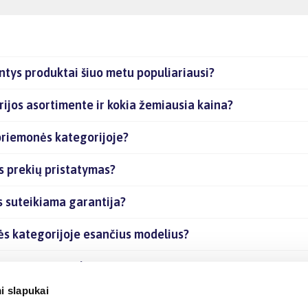
ntys produktai šiuo metu populiariausi?
ijos asortimente ir kokia žemiausia kaina?
priemonės kategorijoje?
s prekių pristatymas?
s suteikiama garantija?
ės kategorijoje esančius modelius?
je esančias prekes internetu?
i slapukai