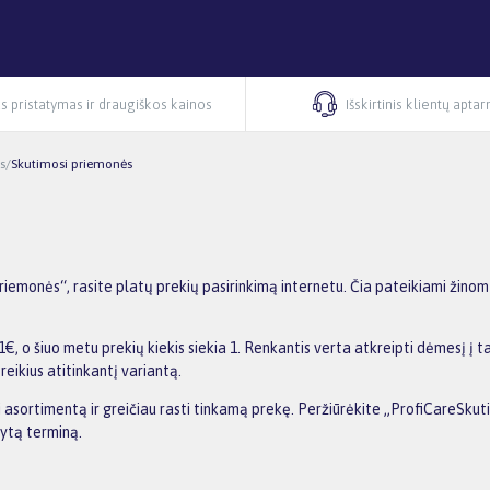
s pristatymas ir draugiškos kainos
Išskirtinis klientų apta
s
/
Skutimosi priemonės
emonės“, rasite platų prekių pasirinkimą internetu. Čia pateikiami žinom
 o šiuo metu prekių kiekis siekia 1. Renkantis verta atkreipti dėmesį į t
reikius atitinkantį variantą.
nti asortimentą ir greičiau rasti tinkamą prekę. Peržiūrėkite „ProfiCareSku
dytą terminą.