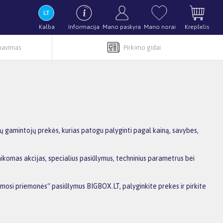
Kalba
Informacija
Mano paskyra
Mano norai
Krepšelis
rnavimas
Pirkimo gidai
ų gamintojų prekės, kurias patogu palyginti pagal kainą, savybes,
aikomas akcijas, specialius pasiūlymus, techninius parametrus bei
timosi priemonės“ pasiūlymus BIGBOX.LT, palyginkite prekes ir pirkite