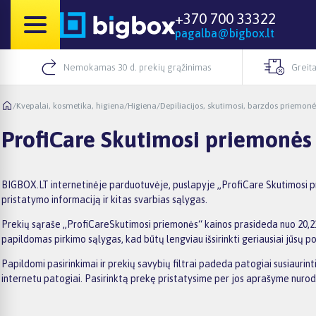
+370 700 33322
pagalba@bigbox.lt
Nemokamas 30 d. prekių grąžinimas
Greita
/
Kvepalai, kosmetika, higiena
/
Higiena
/
Depiliacijos, skutimosi, barzdos priemonė
ProfiCare Skutimosi priemonės
BIGBOX.LT internetinėje parduotuvėje, puslapyje „ProfiCare Skutimosi pri
pristatymo informaciją ir kitas svarbias sąlygas.
Prekių sąraše „ProfiCareSkutimosi priemonės“ kainos prasideda nuo 20,21€,
papildomas pirkimo sąlygas, kad būtų lengviau išsirinkti geriausiai jūsų po
Papildomi pasirinkimai ir prekių savybių filtrai padeda patogiai susiauri
internetu patogiai. Pasirinktą prekę pristatysime per jos aprašyme nuro