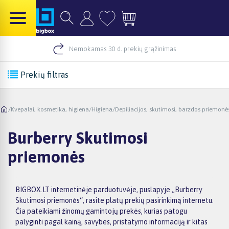
Nemokamas 30 d. prekių grąžinimas
Prekių filtras
/
Kvepalai, kosmetika, higiena
/
Higiena
/
Depiliacijos, skutimosi, barzdos priemonė
Burberry Skutimosi
priemonės
BIGBOX.LT internetinėje parduotuvėje, puslapyje „Burberry
Skutimosi priemonės“, rasite platų prekių pasirinkimą internetu.
Čia pateikiami žinomų gamintojų prekės, kurias patogu
palyginti pagal kainą, savybes, pristatymo informaciją ir kitas