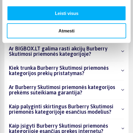
kategorijoje esantys produktai šiuo metu
populiariausi?
Leisti visus
Kiek prekių yra Burberry Skutimosi priemonės
kategorijos asortimente ir kokia žemiausia
Atmesti
kaina?
Ar BIGBOX.LT galima rasti akcijų Burberry
Skutimosi priemonės kategorijoje?
Kiek trunka Burberry Skutimosi priemonės
kategorijos prekių pristatymas?
Ar Burberry Skutimosi priemonės kategorijos
prekėms suteikiama garantija?
Kaip palyginti skirtingus Burberry Skutimosi
priemonės kategorijoje esančius modelius?
Kaip įsigyti Burberry Skutimosi priemonės
kategorijoje esančias prekes internetu?