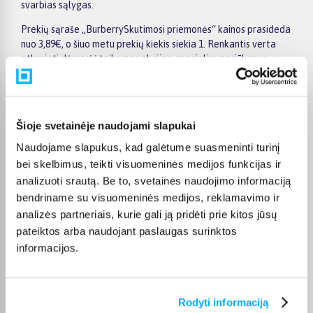
svarbias sąlygas.
Prekių sąraše „BurberrySkutimosi priemonės“ kainos prasideda
nuo 3,89€, o šiuo metu prekių kiekis siekia 1. Renkantis verta
atkreipti dėmesį į taikomas akcijas, specialius pasiūlymus,
techninius parametrus bei papildomas pirkimo sąlygas, kad
būtų lengviau išsirinkti geriausiai jūsų poreikius atitinkantį
variantą.
Šioje svetainėje naudojami slapukai
Papildomi pasirinkimai ir prekių savybių filtrai padeda patogiai
susiaurinti asortimentą ir greičiau rasti tinkamą prekę.
Naudojame slapukus, kad galėtume suasmeninti turinį
Peržiūrėkite „BurberrySkutimosi priemonės“ pasiūlymus
bei skelbimus, teikti visuomeninės medijos funkcijas ir
BIGBOX.LT, palyginkite prekes ir pirkite internetu patogiai.
analizuoti srautą. Be to, svetainės naudojimo informaciją
Pasirinktą prekę pristatysime per jos aprašyme nurodytą
bendriname su visuomeninės medijos, reklamavimo ir
terminą.
analizės partneriais, kurie gali ją pridėti prie kitos jūsų
pateiktos arba naudojant paslaugas surinktos
informacijos.
DUK
Rodyti informaciją
Kokie Burberry Skutimosi priemonės