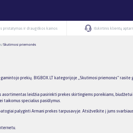
s pristatymas ir draugiškos kainos
Išskirtinis klientų apta
s
/
Skutimosi priemonės
gamintojo prekių. BIGBOX.LT kategorijoje „Skutimosi priemonės“ rasite ga
 asortimentas leidžia pasirinkti prekes skirtingiems poreikiams, biudžetui i
ei taikomus specialius pasiūlymus.
patogiai palyginti Armani prekes tarpusavyje. Atsižvelkite į jums svarbiaus
nternetu.