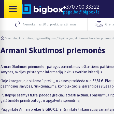
+370 700 33322
pagalba@bigbox.lt
Nemokamas 30 d. prekių grąžinimas
Greita
/
Kvepalai, kosmetika, higiena
/
Higiena
/
Depiliacijos, skutimosi, barzdos priemonė
Armani Skutimosi priemonės
Armani Skutimosi priemonės - patogus pasirinkimas ieškantiems patikimo 
savybes, akcijas, pristatymo informaciją ir kitus svarbius kriterijus.
Šioje kategorijoje siūloma 1 prekių, o kainos prasideda nuo 52,81 €. Platus
pagrindines savybes, funkcionalumą, komplektaciją, garantijos sąlygas b
Puslapyje esantys filtrai padeda greičiau atrasti aktualius pasiūlymus ir 
galėtumėte priimti patogų ir apgalvotą sprendimą.
Palyginkite Armani prekes BIGBOX.LT ir išsirinkite tinkamiausią variantą i