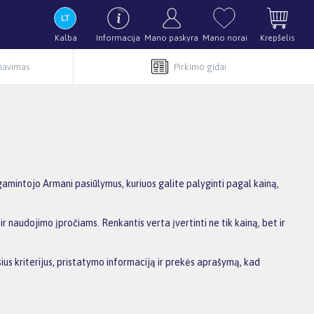
Kalba
Informacija
Mano paskyra
Mano norai
Krepšelis
rnavimas
Pirkimo gidai
mintojo Armani pasiūlymus, kuriuos galite palyginti pagal kainą,
r naudojimo įpročiams. Renkantis verta įvertinti ne tik kainą, bet ir
ius kriterijus, pristatymo informaciją ir prekės aprašymą, kad