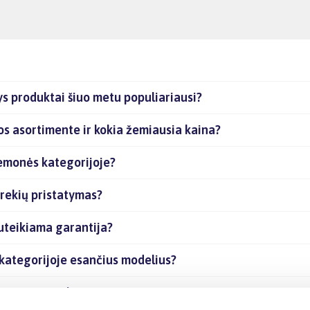
s produktai šiuo metu populiariausi?
os asortimente ir kokia žemiausia kaina?
iemonės kategorijoje?
rekių pristatymas?
uteikiama garantija?
 kategorijoje esančius modelius?
esančias prekes internetu?