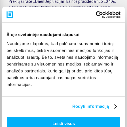
Prekių sąraše „DaenDepiliacijai“ kainos prasideda nuo 10,40€,
o šiuo metu prekių kiekis siekia 1. Renkantis verta atkreipti
dėmesį į taikomas akcijas, specialius pasiūlymus, techninius
parametrus bei papildomas pirkimo sąlygas, kad būtų lengviau
išsirinkti geriausiai jūsų poreikius atitinkantį variantą.
Šioje svetainėje naudojami slapukai
Papildomi pasirinkimai ir prekių savybių filtrai padeda patogiai
susiaurinti asortimentą ir greičiau rasti tinkamą prekę.
Naudojame slapukus, kad galėtume suasmeninti turinį
Peržiūrėkite „DaenDepiliacijai“ pasiūlymus BIGBOX.LT,
bei skelbimus, teikti visuomeninės medijos funkcijas ir
palyginkite prekes ir pirkite internetu patogiai. Pasirinktą
analizuoti srautą. Be to, svetainės naudojimo informaciją
prekę pristatysime per jos aprašyme nurodytą terminą.
bendriname su visuomeninės medijos, reklamavimo ir
analizės partneriais, kurie gali ją pridėti prie kitos jūsų
pateiktos arba naudojant paslaugas surinktos
informacijos.
DUK
Kokie Daen Depiliacijai kategorijoje esantys
Rodyti informaciją
produktai šiuo metu populiariausi?
Kiek prekių yra Daen Depiliacijai kategorijos
Leisti visus