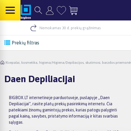
Nemokamas 30 d. prekių grąžinimas
Prekių filtras
/
Kvepalai, kosmetika, higiena
/
Higiena
/
Depiliacijos, skutimosi, barzdos priemonė
Daen Depiliacijai
BIGBOX.LT internetinėje parduotuvėje, puslapyje „Daen
Depiliacijai“, rasite platų prekių pasirinkimą internetu. Čia
pateikiami žinomų gamintojų prekės, kurias patogu palyginti
pagal kainą, savybes, pristatymo informaciją ir kitas svarbias
sąlygas.