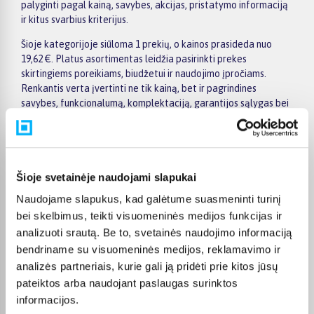
palyginti pagal kainą, savybes, akcijas, pristatymo informaciją
ir kitus svarbius kriterijus.
Šioje kategorijoje siūloma 1 prekių, o kainos prasideda nuo
19,62 €. Platus asortimentas leidžia pasirinkti prekes
skirtingiems poreikiams, biudžetui ir naudojimo įpročiams.
Renkantis verta įvertinti ne tik kainą, bet ir pagrindines
savybes, funkcionalumą, komplektaciją, garantijos sąlygas bei
taikomus specialius pasiūlymus.
Puslapyje esantys filtrai padeda greičiau atrasti aktualius
pasiūlymus ir patogiai palyginti ZIRH prekes tarpusavyje.
Atsižvelkite į jums svarbiausius kriterijus, pristatymo
Šioje svetainėje naudojami slapukai
informaciją ir prekės aprašymą, kad galėtumėte priimti patogų
Naudojame slapukus, kad galėtume suasmeninti turinį
ir apgalvotą sprendimą.
bei skelbimus, teikti visuomeninės medijos funkcijas ir
Palyginkite ZIRH prekes BIGBOX.LT ir išsirinkite tinkamiausią
analizuoti srautą. Be to, svetainės naudojimo informaciją
variantą internetu.
bendriname su visuomeninės medijos, reklamavimo ir
analizės partneriais, kurie gali ją pridėti prie kitos jūsų
pateiktos arba naudojant paslaugas surinktos
informacijos.
DUK