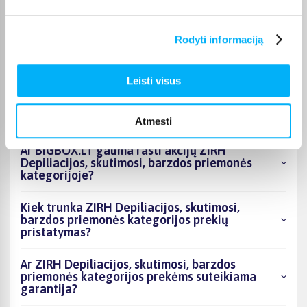
Kokie ZIRH Depiliacijos, skutimosi, barzdos
Rodyti informaciją
priemonės kategorijoje esantys produktai šiuo
metu populiariausi?
Leisti visus
Kiek prekių yra ZIRH Depiliacijos, skutimosi,
barzdos priemonės kategorijos asortimente ir
kokia žemiausia kaina?
Atmesti
Ar BIGBOX.LT galima rasti akcijų ZIRH
Depiliacijos, skutimosi, barzdos priemonės
kategorijoje?
Kiek trunka ZIRH Depiliacijos, skutimosi,
barzdos priemonės kategorijos prekių
pristatymas?
Ar ZIRH Depiliacijos, skutimosi, barzdos
priemonės kategorijos prekėms suteikiama
garantija?