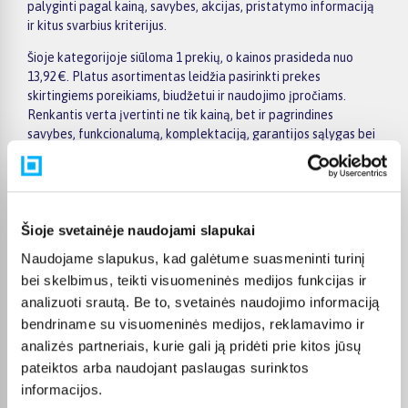
palyginti pagal kainą, savybes, akcijas, pristatymo informaciją
ir kitus svarbius kriterijus.
Šioje kategorijoje siūloma 1 prekių, o kainos prasideda nuo
13,92 €. Platus asortimentas leidžia pasirinkti prekes
skirtingiems poreikiams, biudžetui ir naudojimo įpročiams.
Renkantis verta įvertinti ne tik kainą, bet ir pagrindines
savybes, funkcionalumą, komplektaciją, garantijos sąlygas bei
taikomus specialius pasiūlymus.
Puslapyje esantys filtrai padeda greičiau atrasti aktualius
pasiūlymus ir patogiai palyginti Wahl prekes tarpusavyje.
Atsižvelkite į jums svarbiausius kriterijus, pristatymo
Šioje svetainėje naudojami slapukai
informaciją ir prekės aprašymą, kad galėtumėte priimti patogų
Naudojame slapukus, kad galėtume suasmeninti turinį
ir apgalvotą sprendimą.
bei skelbimus, teikti visuomeninės medijos funkcijas ir
Palyginkite Wahl prekes BIGBOX.LT ir išsirinkite tinkamiausią
analizuoti srautą. Be to, svetainės naudojimo informaciją
variantą internetu.
bendriname su visuomeninės medijos, reklamavimo ir
analizės partneriais, kurie gali ją pridėti prie kitos jūsų
pateiktos arba naudojant paslaugas surinktos
informacijos.
DUK