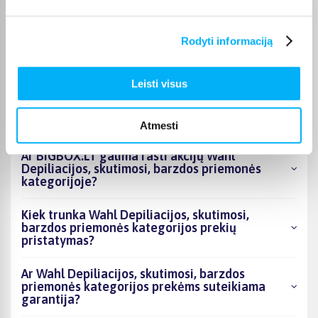
Kokie Wahl Depiliacijos, skutimosi, barzdos
Rodyti informaciją
priemonės kategorijoje esantys produktai šiuo
metu populiariausi?
Leisti visus
Kiek prekių yra Wahl Depiliacijos, skutimosi,
barzdos priemonės kategorijos asortimente ir
kokia žemiausia kaina?
Atmesti
Ar BIGBOX.LT galima rasti akcijų Wahl
Depiliacijos, skutimosi, barzdos priemonės
kategorijoje?
Kiek trunka Wahl Depiliacijos, skutimosi,
barzdos priemonės kategorijos prekių
pristatymas?
Ar Wahl Depiliacijos, skutimosi, barzdos
priemonės kategorijos prekėms suteikiama
garantija?