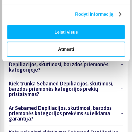
Kokie Sebamed Depiliacijos, skutimosi, barzdos
Rodyti informaciją
priemonės kategorijoje esantys produktai šiuo
metu populiariausi?
Leisti visus
Kiek prekių yra Sebamed Depiliacijos,
skutimosi, barzdos priemonės kategorijos
asortimente ir kokia žemiausia kaina?
Atmesti
Ar BIGBOX.LT galima rasti akcijų Sebamed
Depiliacijos, skutimosi, barzdos priemonės
kategorijoje?
Kiek trunka Sebamed Depiliacijos, skutimosi,
barzdos priemonės kategorijos prekių
pristatymas?
Ar Sebamed Depiliacijos, skutimosi, barzdos
priemonės kategorijos prekėms suteikiama
garantija?