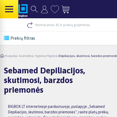
Nemokamas 30 d. prekių grąžinimas
Prekių filtras
/
Kvepalai, kosmetika, higiena
/
Higiena
/
Depiliacijos, skutimosi, barzdos priemonė
Sebamed Depiliacijos,
skutimosi, barzdos
priemonės
BIGBOX.LT internetinėje parduotuvėje, puslapyje „Sebamed
Depiliacijos, skutimosi, barzdos priemonės“, rasite platų prekių