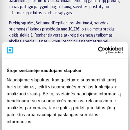
pasirinkimą internetu. Čia pateikiami žinomų gamintojų prekės,
kurias patogu palyginti pagal kainą, savybes, pristatymo
informaciją ir kitas svarbias sąlygas.
Prekių sąraše „SebamedDepiliacijos, skutimosi, barzdos
priemonės“ kainos prasideda nuo 10,23€, o šiuo metu prekių
kiekis siekia 1. Renkantis verta atkreipti dėmesį į taikomas
akcijas, specialius pasiūlymus, techninius parametrus bei
papildomas pirkimo sąlygas, kad būtų lengviau išsirinkti
geriausiai jūsų poreikius atitinkantį variantą.
Papildomi pasirinkimai ir prekių savybių filtrai padeda patogiai
susiaurinti asortimentą ir greičiau rasti tinkamą prekę.
Šioje svetainėje naudojami slapukai
Peržiūrėkite „SebamedDepiliacijos, skutimosi, barzdos
Naudojame slapukus, kad galėtume suasmeninti turinį
priemonės“ pasiūlymus BIGBOX.LT, palyginkite prekes ir pirkite
bei skelbimus, teikti visuomeninės medijos funkcijas ir
internetu patogiai. Pasirinktą prekę pristatysime per jos
analizuoti srautą. Be to, svetainės naudojimo informaciją
aprašyme nurodytą terminą.
bendriname su visuomeninės medijos, reklamavimo ir
analizės partneriais, kurie gali ją pridėti prie kitos jūsų
pateiktos arba naudojant paslaugas surinktos
informacijos.
DUK