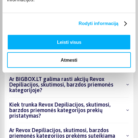
DUK
Rodyti informaciją
Kokie Revox Depiliacijos, skutimosi, barzdos
priemonės kategorijoje esantys produktai šiuo
metu populiariausi?
Leisti visus
Kiek prekių yra Revox Depiliacijos, skutimosi,
barzdos priemonės kategorijos asortimente ir
Atmesti
kokia žemiausia kaina?
Ar BIGBOX.LT galima rasti akcijų Revox
Depiliacijos, skutimosi, barzdos priemonės
kategorijoje?
Kiek trunka Revox Depiliacijos, skutimosi,
barzdos priemonės kategorijos prekių
pristatymas?
Ar Revox Depiliacijos, skutimosi, barzdos
priemonės kategorijos prekėms suteikiama