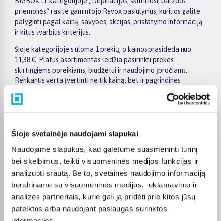
BIGBOX.LT kategorijoje „Depiliacijos, skutimosi, barzdos
priemonės“ rasite gamintojo Revox pasiūlymus, kuriuos galite
palyginti pagal kainą, savybes, akcijas, pristatymo informaciją
ir kitus svarbius kriterijus.
Šioje kategorijoje siūloma 1 prekių, o kainos prasideda nuo
11,38 €. Platus asortimentas leidžia pasirinkti prekes
skirtingiems poreikiams, biudžetui ir naudojimo įpročiams.
Renkantis verta įvertinti ne tik kainą, bet ir pagrindines
savybes, funkcionalumą, komplektaciją, garantijos sąlygas bei
taikomus specialius pasiūlymus.
Puslapyje esantys filtrai padeda greičiau atrasti aktualius
pasiūlymus ir patogiai palyginti Revox prekes tarpusavyje.
Šioje svetainėje naudojami slapukai
Atsižvelkite į jums svarbiausius kriterijus, pristatymo
Naudojame slapukus, kad galėtume suasmeninti turinį
informaciją ir prekės aprašymą, kad galėtumėte priimti patogų
ir apgalvotą sprendimą.
bei skelbimus, teikti visuomeninės medijos funkcijas ir
analizuoti srautą. Be to, svetainės naudojimo informaciją
Palyginkite Revox prekes BIGBOX.LT ir išsirinkite tinkamiausią
bendriname su visuomeninės medijos, reklamavimo ir
variantą internetu.
analizės partneriais, kurie gali ją pridėti prie kitos jūsų
pateiktos arba naudojant paslaugas surinktos
informacijos.