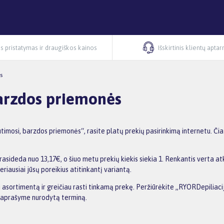
s pristatymas ir draugiškos kainos
Išskirtinis klientų apta
s
barzdos priemonės
imosi, barzdos priemonės“, rasite platų prekių pasirinkimą internetu. Či
sideda nuo 13,17€, o šiuo metu prekių kiekis siekia 1. Renkantis verta atk
riausiai jūsų poreikius atitinkantį variantą.
nti asortimentą ir greičiau rasti tinkamą prekę. Peržiūrėkite „RYORDepilia
os aprašyme nurodytą terminą.