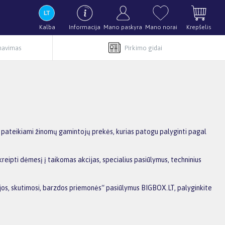
Kalba
Informacija
Mano paskyra
Mano norai
Krepšelis
rnavimas
Pirkimo gidai
a pateikiami žinomų gamintojų prekės, kurias patogu palyginti pagal
reipti dėmesį į taikomas akcijas, specialius pasiūlymus, techninius
cijos, skutimosi, barzdos priemonės“ pasiūlymus BIGBOX.LT, palyginkite