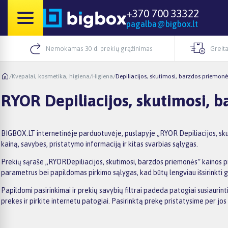
+370 700 33322
pagalba@bigbox.lt
Nemokamas 30 d. prekių grąžinimas
Greita
/
Kvepalai, kosmetika, higiena
/
Higiena
/
Depiliacijos, skutimosi, barzdos priemonė
RYOR Depiliacijos, skutimosi, 
BIGBOX.LT internetinėje parduotuvėje, puslapyje „RYOR Depiliacijos, skut
kainą, savybes, pristatymo informaciją ir kitas svarbias sąlygas.
Prekių sąraše „RYORDepiliacijos, skutimosi, barzdos priemonės“ kainos pra
parametrus bei papildomas pirkimo sąlygas, kad būtų lengviau išsirinkti ge
Papildomi pasirinkimai ir prekių savybių filtrai padeda patogiai susiauri
prekes ir pirkite internetu patogiai. Pasirinktą prekę pristatysime per j