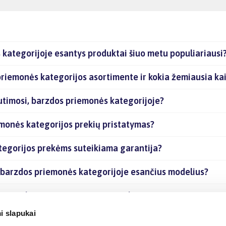
 kategorijoje esantys produktai šiuo metu populiariausi
 priemonės kategorijos asortimente ir kokia žemiausia ka
kutimosi, barzdos priemonės kategorijoje?
emonės kategorijos prekių pristatymas?
ategorijos prekėms suteikiama garantija?
i, barzdos priemonės kategorijoje esančius modelius?
iemonės kategorijoje esančias prekes internetu?
i slapukai