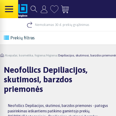
Nemokamas 30 d. prekių grąžinimas
Prekių filtras
/
Kvepalai, kosmetika, higiena
/
Higiena
/
Depiliacijos, skutimosi, barzdos priemonė
Neofollics Depiliacijos,
skutimosi, barzdos
priemonės
Neofollics Depiliacijos, skutimosi, barzdos priemonės - patogus
pasirinkimas ieškantiems patikimo gamintojo prekių.