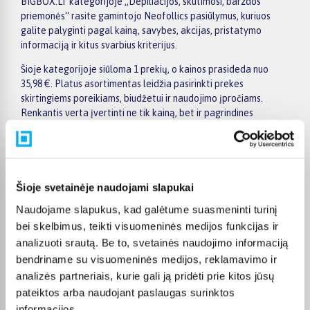
BIGBOX.LT kategorijoje „Depiliacijos, skutimosi, barzdos
priemonės“ rasite gamintojo Neofollics pasiūlymus, kuriuos
galite palyginti pagal kainą, savybes, akcijas, pristatymo
informaciją ir kitus svarbius kriterijus.
Šioje kategorijoje siūloma 1 prekių, o kainos prasideda nuo
35,98 €. Platus asortimentas leidžia pasirinkti prekes
skirtingiems poreikiams, biudžetui ir naudojimo įpročiams.
Renkantis verta įvertinti ne tik kainą, bet ir pagrindines
savybes, funkcionalumą, komplektaciją, garantijos sąlygas bei
taikomus specialius pasiūlymus.
Puslapyje esantys filtrai padeda greičiau atrasti aktualius
pasiūlymus ir patogiai palyginti Neofollics prekes tarpusavyje.
Šioje svetainėje naudojami slapukai
Atsižvelkite į jums svarbiausius kriterijus, pristatymo
Naudojame slapukus, kad galėtume suasmeninti turinį
informaciją ir prekės aprašymą, kad galėtumėte priimti patogų
ir apgalvotą sprendimą.
bei skelbimus, teikti visuomeninės medijos funkcijas ir
analizuoti srautą. Be to, svetainės naudojimo informaciją
Palyginkite Neofollics prekes BIGBOX.LT ir išsirinkite
bendriname su visuomeninės medijos, reklamavimo ir
tinkamiausią variantą internetu.
analizės partneriais, kurie gali ją pridėti prie kitos jūsų
pateiktos arba naudojant paslaugas surinktos
informacijos.