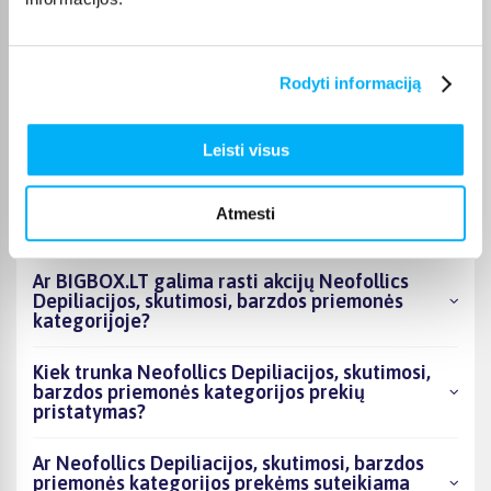
DUK
Rodyti informaciją
Kokie Neofollics Depiliacijos, skutimosi,
barzdos priemonės kategorijoje esantys
produktai šiuo metu populiariausi?
Leisti visus
Kiek prekių yra Neofollics Depiliacijos,
skutimosi, barzdos priemonės kategorijos
Atmesti
asortimente ir kokia žemiausia kaina?
Ar BIGBOX.LT galima rasti akcijų Neofollics
Depiliacijos, skutimosi, barzdos priemonės
kategorijoje?
Kiek trunka Neofollics Depiliacijos, skutimosi,
barzdos priemonės kategorijos prekių
pristatymas?
Ar Neofollics Depiliacijos, skutimosi, barzdos
priemonės kategorijos prekėms suteikiama