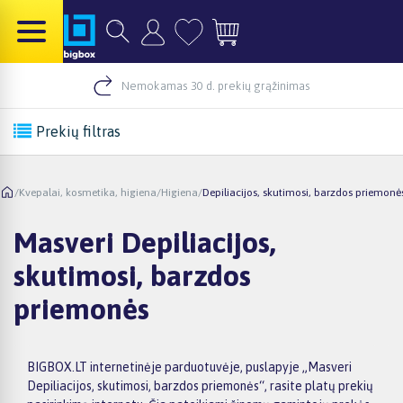
Nemokamas 30 d. prekių grąžinimas
Prekių filtras
/
Kvepalai, kosmetika, higiena
/
Higiena
/
Depiliacijos, skutimosi, barzdos priemonė
Masveri Depiliacijos,
skutimosi, barzdos
priemonės
BIGBOX.LT internetinėje parduotuvėje, puslapyje „Masveri
Depiliacijos, skutimosi, barzdos priemonės“, rasite platų prekių