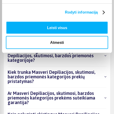
Kokie Masveri Depiliacijos, skutimosi, barzdos
Rodyti informaciją
priemonės kategorijoje esantys produktai šiuo
metu populiariausi?
Leisti visus
Kiek prekių yra Masveri Depiliacijos, skutimosi,
barzdos priemonės kategorijos asortimente ir
kokia žemiausia kaina?
Atmesti
Ar BIGBOX.LT galima rasti akcijų Masveri
Depiliacijos, skutimosi, barzdos priemonės
kategorijoje?
Kiek trunka Masveri Depiliacijos, skutimosi,
barzdos priemonės kategorijos prekių
pristatymas?
Ar Masveri Depiliacijos, skutimosi, barzdos
priemonės kategorijos prekėms suteikiama
garantija?