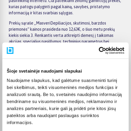
pasirinkimą internetu. Čia pateikiami žinomų gamintojų prekės,
kurias patogu palyginti pagal kainą, savybes, pristatymo
informaciją ir kitas svarbias sąlygas.
Prekių sąraše „MasveriDepiliacijos, skutimosi, barzdos
priemonės“ kainos prasideda nuo 12,63€, o šiuo metu prekių
kiekis siekia 3. Renkantis verta atkreipti dėmesį į taikomas
akcijas, specialius pasiūlymus, techninius parametrus bei
papildomas pirkimo sąlygas, kad būtų lengviau išsirinkti
geriausiai jūsų poreikius atitinkantį variantą.
Papildomi pasirinkimai ir prekių savybių filtrai padeda patogiai
susiaurinti asortimentą ir greičiau rasti tinkamą prekę.
Šioje svetainėje naudojami slapukai
Peržiūrėkite „MasveriDepiliacijos, skutimosi, barzdos
Naudojame slapukus, kad galėtume suasmeninti turinį
priemonės“ pasiūlymus BIGBOX.LT, palyginkite prekes ir pirkite
bei skelbimus, teikti visuomeninės medijos funkcijas ir
internetu patogiai. Pasirinktą prekę pristatysime per jos
analizuoti srautą. Be to, svetainės naudojimo informaciją
aprašyme nurodytą terminą.
bendriname su visuomeninės medijos, reklamavimo ir
analizės partneriais, kurie gali ją pridėti prie kitos jūsų
pateiktos arba naudojant paslaugas surinktos
informacijos.
DUK