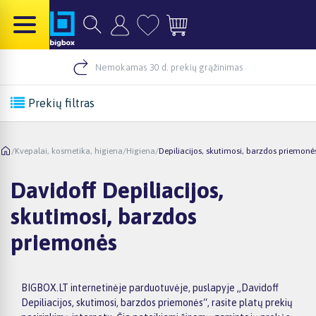
Nemokamas 30 d. prekių grąžinimas
Prekių filtras
/
Kvepalai, kosmetika, higiena
/
Higiena
/
Depiliacijos, skutimosi, barzdos priemonė
Davidoff Depiliacijos,
skutimosi, barzdos
priemonės
BIGBOX.LT internetinėje parduotuvėje, puslapyje „Davidoff
Depiliacijos, skutimosi, barzdos priemonės“, rasite platų prekių