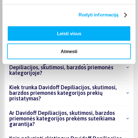
Kokie Davidoff Depiliacijos, skutimosi, barzdos
Rodyti informaciją
priemonės kategorijoje esantys produktai šiuo
metu populiariausi?
Leisti visus
Kiek prekių yra Davidoff Depiliacijos, skutimosi,
barzdos priemonės kategorijos asortimente ir
kokia žemiausia kaina?
Atmesti
Ar BIGBOX.LT galima rasti akcijų Davidoff
Depiliacijos, skutimosi, barzdos priemonės
kategorijoje?
Kiek trunka Davidoff Depiliacijos, skutimosi,
barzdos priemonės kategorijos prekių
pristatymas?
Ar Davidoff Depiliacijos, skutimosi, barzdos
priemonės kategorijos prekėms suteikiama
garantija?