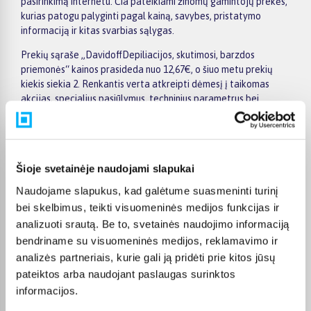
pasirinkimą internetu. Čia pateikiami žinomų gamintojų prekės,
kurias patogu palyginti pagal kainą, savybes, pristatymo
informaciją ir kitas svarbias sąlygas.
Prekių sąraše „DavidoffDepiliacijos, skutimosi, barzdos
priemonės“ kainos prasideda nuo 12,67€, o šiuo metu prekių
kiekis siekia 2. Renkantis verta atkreipti dėmesį į taikomas
akcijas, specialius pasiūlymus, techninius parametrus bei
papildomas pirkimo sąlygas, kad būtų lengviau išsirinkti
geriausiai jūsų poreikius atitinkantį variantą.
Papildomi pasirinkimai ir prekių savybių filtrai padeda patogiai
susiaurinti asortimentą ir greičiau rasti tinkamą prekę.
Šioje svetainėje naudojami slapukai
Peržiūrėkite „DavidoffDepiliacijos, skutimosi, barzdos
Naudojame slapukus, kad galėtume suasmeninti turinį
priemonės“ pasiūlymus BIGBOX.LT, palyginkite prekes ir pirkite
bei skelbimus, teikti visuomeninės medijos funkcijas ir
internetu patogiai. Pasirinktą prekę pristatysime per jos
analizuoti srautą. Be to, svetainės naudojimo informaciją
aprašyme nurodytą terminą.
bendriname su visuomeninės medijos, reklamavimo ir
analizės partneriais, kurie gali ją pridėti prie kitos jūsų
pateiktos arba naudojant paslaugas surinktos
informacijos.
DUK