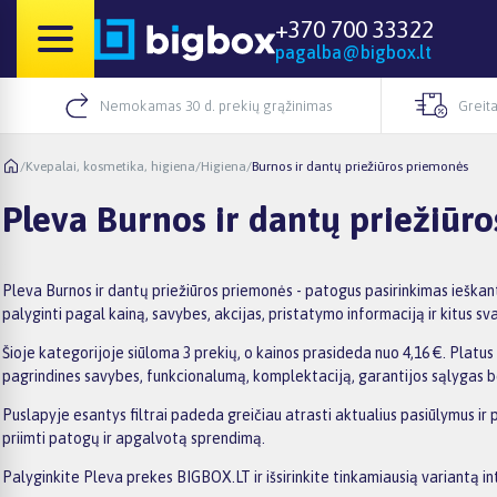
+370 700 33322
pagalba@bigbox.lt
Nemokamas 30 d. prekių grąžinimas
Greita
/
Kvepalai, kosmetika, higiena
/
Higiena
/
Burnos ir dantų priežiūros priemonės
Pleva Burnos ir dantų priežiūr
Pleva Burnos ir dantų priežiūros priemonės - patogus pasirinkimas ieškan
palyginti pagal kainą, savybes, akcijas, pristatymo informaciją ir kitus svar
Šioje kategorijoje siūloma 3 prekių, o kainos prasideda nuo 4,16 €. Platus 
pagrindines savybes, funkcionalumą, komplektaciją, garantijos sąlygas b
Puslapyje esantys filtrai padeda greičiau atrasti aktualius pasiūlymus ir
priimti patogų ir apgalvotą sprendimą.
Palyginkite Pleva prekes BIGBOX.LT ir išsirinkite tinkamiausią variantą in