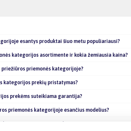
gorijoje esantys produktai šiuo metu populiariausi?
monės kategorijos asortimente ir kokia žemiausia kaina?
ų priežiūros priemonės kategorijoje?
s kategorijos prekių pristatymas?
rijos prekėms suteikiama garantija?
iūros priemonės kategorijoje esančius modelius?
ės kategorijoje esančias prekes internetu?