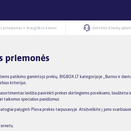
s pristatymas ir draugiškos kainos
Išskirtinis klientų apta
os priemonės
tiems patikimo gamintojo prekių. BIGBOX.LT kategorijoje „Burnos ir dantų
bius kriterijus.
asortimentas leidžia pasirinkti prekes skirtingiems poreikiams, biudžetui ir
ei taikomus specialius pasiūlymus.
 patogiai palyginti Pleva prekes tarpusavyje. Atsižvelkite į jums svarbiau
ternetu.