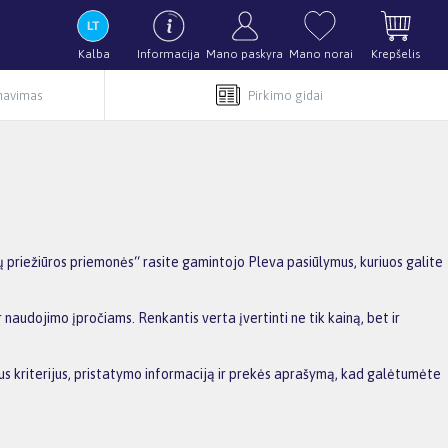
Kalba
Informacija
Mano paskyra
Mano norai
Krepšelis
rnavimas
Pirkimo gidai
 priežiūros priemonės“ rasite gamintojo Pleva pasiūlymus, kuriuos galite
 naudojimo įpročiams. Renkantis verta įvertinti ne tik kainą, bet ir
sius kriterijus, pristatymo informaciją ir prekės aprašymą, kad galėtumėte