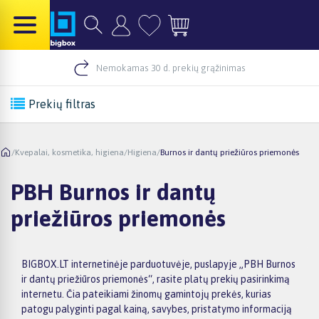
Nemokamas 30 d. prekių grąžinimas
Prekių filtras
/
Kvepalai, kosmetika, higiena
/
Higiena
/
Burnos ir dantų priežiūros priemonės
PBH Burnos ir dantų
priežiūros priemonės
BIGBOX.LT internetinėje parduotuvėje, puslapyje „PBH Burnos
ir dantų priežiūros priemonės“, rasite platų prekių pasirinkimą
internetu. Čia pateikiami žinomų gamintojų prekės, kurias
patogu palyginti pagal kainą, savybes, pristatymo informaciją