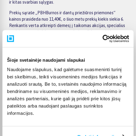
ir kitas svarbias sąlygas.
Prekių sąraše „PBHBurnos ir dantų priežiūros priemonės“
kainos prasideda nuo 11,40€, o šiuo metu prekių kiekis siekia 6.
Renkantis verta atkreipti dėmesį į taikomas akcijas, specialius
pasiūlymus, techninius parametrus bei papildomas pirkimo
sąlygas, kad būtų lengviau išsirinkti geriausiai jūsų poreikius
atitinkantį variantą.
Papildomi pasirinkimai ir prekių savybių filtrai padeda patogiai
Šioje svetainėje naudojami slapukai
susiaurinti asortimentą ir greičiau rasti tinkamą prekę.
Peržiūrėkite „PBHBurnos ir dantų priežiūros priemonės“
Naudojame slapukus, kad galėtume suasmeninti turinį
pasiūlymus BIGBOX.LT, palyginkite prekes ir pirkite internetu
bei skelbimus, teikti visuomeninės medijos funkcijas ir
patogiai. Pasirinktą prekę pristatysime per jos aprašyme
analizuoti srautą. Be to, svetainės naudojimo informaciją
nurodytą terminą.
bendriname su visuomeninės medijos, reklamavimo ir
analizės partneriais, kurie gali ją pridėti prie kitos jūsų
pateiktos arba naudojant paslaugas surinktos
informacijos.
DUK
Kokie PBH Burnos ir dantų priežiūros