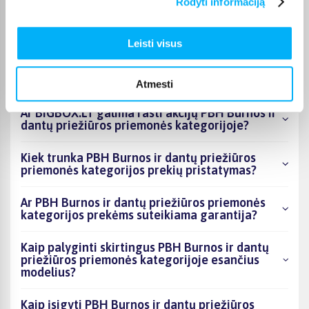
Rodyti informaciją
priemonės kategorijoje esantys produktai šiuo
metu populiariausi?
Leisti visus
Kiek prekių yra PBH Burnos ir dantų priežiūros
priemonės kategorijos asortimente ir kokia
žemiausia kaina?
Atmesti
Ar BIGBOX.LT galima rasti akcijų PBH Burnos ir
dantų priežiūros priemonės kategorijoje?
Kiek trunka PBH Burnos ir dantų priežiūros
priemonės kategorijos prekių pristatymas?
Ar PBH Burnos ir dantų priežiūros priemonės
kategorijos prekėms suteikiama garantija?
Kaip palyginti skirtingus PBH Burnos ir dantų
priežiūros priemonės kategorijoje esančius
modelius?
Kaip įsigyti PBH Burnos ir dantų priežiūros