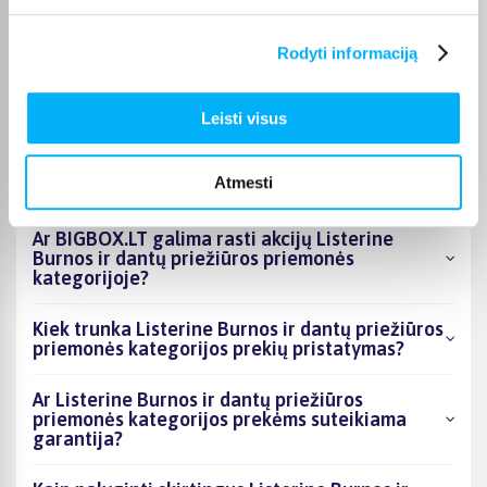
Rodyti informaciją
Kokie Listerine Burnos ir dantų priežiūros
priemonės kategorijoje esantys produktai šiuo
metu populiariausi?
Leisti visus
Kiek prekių yra Listerine Burnos ir dantų
priežiūros priemonės kategorijos asortimente
Atmesti
ir kokia žemiausia kaina?
Ar BIGBOX.LT galima rasti akcijų Listerine
Burnos ir dantų priežiūros priemonės
kategorijoje?
Kiek trunka Listerine Burnos ir dantų priežiūros
priemonės kategorijos prekių pristatymas?
Ar Listerine Burnos ir dantų priežiūros
priemonės kategorijos prekėms suteikiama
garantija?