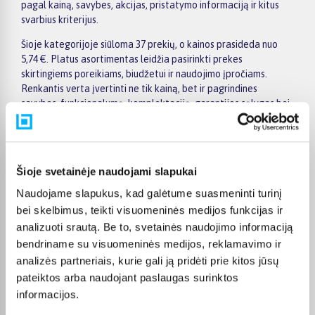
pagal kainą, savybes, akcijas, pristatymo informaciją ir kitus
svarbius kriterijus.
Šioje kategorijoje siūloma 37 prekių, o kainos prasideda nuo
5,74 €. Platus asortimentas leidžia pasirinkti prekes
skirtingiems poreikiams, biudžetui ir naudojimo įpročiams.
Renkantis verta įvertinti ne tik kainą, bet ir pagrindines
savybes, funkcionalumą, komplektaciją, garantijos sąlygas bei
taikomus specialius pasiūlymus.
Puslapyje esantys filtrai padeda greičiau atrasti aktualius
pasiūlymus ir patogiai palyginti Listerine prekes tarpusavyje.
Šioje svetainėje naudojami slapukai
Atsižvelkite į jums svarbiausius kriterijus, pristatymo
informaciją ir prekės aprašymą, kad galėtumėte priimti patogų
Naudojame slapukus, kad galėtume suasmeninti turinį
ir apgalvotą sprendimą.
bei skelbimus, teikti visuomeninės medijos funkcijas ir
Palyginkite Listerine prekes BIGBOX.LT ir išsirinkite
analizuoti srautą. Be to, svetainės naudojimo informaciją
tinkamiausią variantą internetu.
bendriname su visuomeninės medijos, reklamavimo ir
analizės partneriais, kurie gali ją pridėti prie kitos jūsų
pateiktos arba naudojant paslaugas surinktos
informacijos.
DUK